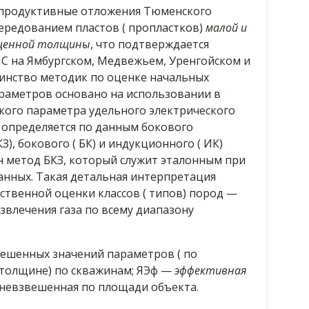
 продуктивные отложения Тюменского
ередованием пластов ( пропластков)
малой и
ыщенной толщины
, что подтверждается
С на Ямбургском, Медвежьем, Уренгойском и
инство методик по оценке начальных
раметров основано на использовании в
кого параметра удельного электрического
 определяется по данным бокового
), бокового ( БК) и индукционного ( ИК)
н метод БКЗ, который служит эталонным при
нных. Такая детальная интерпретация
ственной оценки классов ( типов) пород —
звлечения газа по всему диапазону
вешенных значений параметров ( по
толщине) по скважинам; ЯЭф —
эффективная
дневзвешенная по площади объекта.