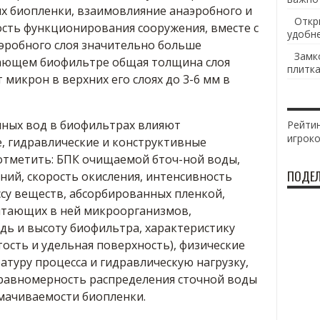
х биопленки, взаимовлияние анаэробного и
Откр
ость функционирования сооружения, вместе с
удобн
аэробного слоя значительно больше
Замк
тающем биофильтре общая толщина слоя
плитка
 микрон в верхних его слоях до 3-6 мм в
чных вод в биофильтрах влияют
Рейтин
игрок
, гидравлические и конструктивные
 отметить: БПК очищаемой бточ-ной воды,
ПОДЕЛ
ний, скорость окисления, интенсивность
су веществ, абсорбированных пленкой,
итающих в ней микроорганизмов,
дь и высоту биофильтра, характеристику
тость и удельная поверхность), физические
атуру процесса и гидравлическую нагрузку,
равномерность распределения сточной воды
смачиваемости биопленки.