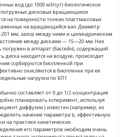
чных вод (до 1000 м3/сут) биологическое
в погружных дисковых вращающихся
ся на поверхности тонких пластмассовых
саженных на вращающийся вал. Диаметр
201 мм, зазор между ними и цилиндрическим
сстояние между дисками — 15—20 мм. Низ
 погружен в аппарат (бассейн), содержащий
ть диска находится на воздухе, происходит
ения сорбируются биопленкой при
фективно окисляются в биопленке при ее
редельные нагрузки по БП1
бычно составляет от 0 до 1/2 концентрация
 удобно планировать ксперимент, используя
фициент диффузии ) известен (например, из
пределить начение параметра Ь, эффективную
ки на практике кинетических
еделения его параметров необходим очень
имер такого эксперимента представлен на