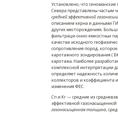
Установлено, что сеноманские
Севера представлены частым ч
средней эффективной газонас
описанием керна и данными ГИ
других месторождениях. Больш
фильтраци-онно-емкостных па
качестве исходного геофизичес
сопротивления пород, которое
каротажного зондирования ( БКЗ
каротажа. Наиболее разработа
комплексной интерпретации да
определяет надежность количе
коллекторов и коэффициента и
изменения ФЕС.
Сп и Кг — средние из средневз
эффективной газонасыщенной 
газонасыщенная толщина
, сре