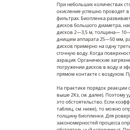
При небольших количествах сто
окисление успешно проводят 
фильтрах. Биопленка развивает
дисков большого диаметра, на
дисков 2—3,5 м, толщина— 10—
днищем аппарата 25—50 мм, ра
дисков примерно на одну треть
сгочную воду. Когда поверхнос
аэрация. Органические загрязн
погружении дисков в воду и эф
прямом контакте с воздухом. П
На практике порядок реакции о
выше 2Кз, см. далее). Поэтому
это обстоятельство. Если коэф
таблиц, см. ниже), то можно о
толщину биопленки. Для ровер
закономерностей процесса опр
обстоятельный ксперимент. Пр