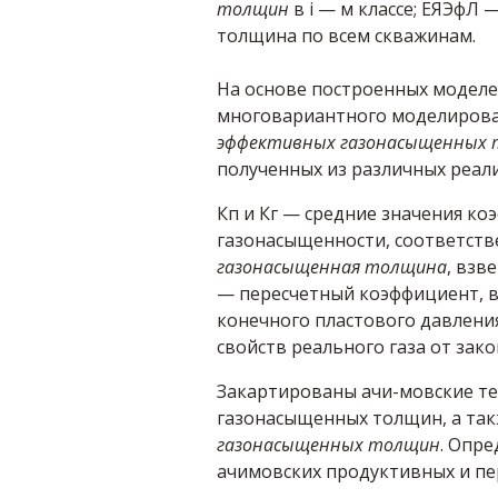
толщин
в i — м классе; ЕЯЭфЛ
толщина по всем скважинам.
На основе построенных моделе
многовариантного моделирова
эффективных газонасыщенных
полученных из различных реал
Кп и Кг — средние значения ко
газонасыщенности, соответств
газонасыщенная толщина
, взв
— пересчетный коэффициент, 
конечного пластового давлени
свойств реального газа от зак
Закартированы ачи-мовские те
газонасыщенных толщин, а так
газонасыщенных толщин
. Опр
ачимовских продуктивных и пе