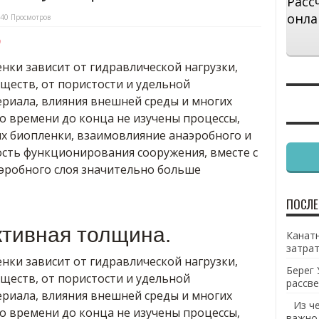
Расс
онла
40 Просмотров
9
ки зависит от гидравлической нагрузки,
ществ, от пористости и удельной
ериала, влияния внешней среды и многих
о времени до конца не изучены процессы,
х биопленки, взаимовлияние анаэробного и
ость функционирования сооружения, вместе с
аэробного слоя значительно больше
ПОСЛЕ
тивная толщина.
Канатн
затрат
ки зависит от гидравлической нагрузки,
Берег 
ществ, от пористости и удельной
рассве
ериала, влияния внешней среды и многих
Из ч
о времени до конца не изучены процессы,
важно