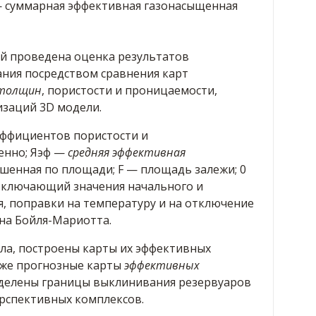
 — суммарная эффективная газонасыщенная
й проведена оценка результатов
ния посредством сравнения карт
 толщин
, пористости и проницаемости,
изаций 3D модели.
эффициентов пористости и
енно; Яэф —
средняя эффективная
ешенная по площади; F — площадь залежи; 0
включающий значения начального и
я, поправки на температуру и на отключение
она Бойля-Мариотта.
ла, построены карты их эффективных
же прогнозные карты
эффективных
еделены границы выклинивания резервуаров
рспективных комплексов.