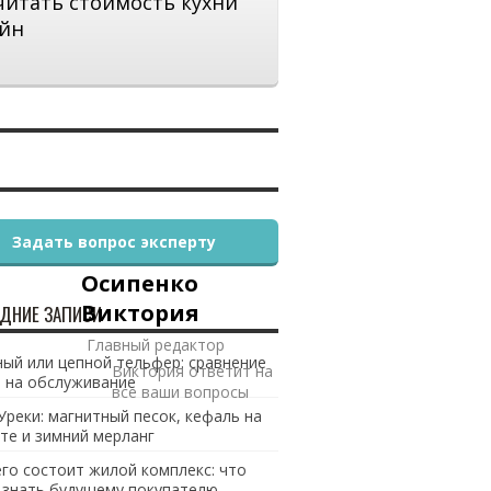
читать стоимость кухни
йн
Задать вопрос эксперту
Осипенко
Виктория
ДНИЕ ЗАПИСИ
Главный редактор
ый или цепной тельфер: сравнение
Виктория ответит на
 на обслуживание
все ваши вопросы
Уреки: магнитный песок, кефаль на
те и зимний мерланг
его состоит жилой комплекс: что
 знать будущему покупателю