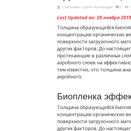
Опубликовал:
Сергей Черномордов
0
1
Last Updated on: 20 ноября 201
Толщина образующейся биоплён
концентрации органических ве
поверхности загрузочного мат
других факторов. До настоящег
протекающие в различных слоя
аэробного слоев на эффективн
тем известно, что толщина ан
аэробного.
Биопленка эффек
Толщина образующейся биоплён
концентрации органических ве
поверхности загрузочного мат
других факторов. До настоящег