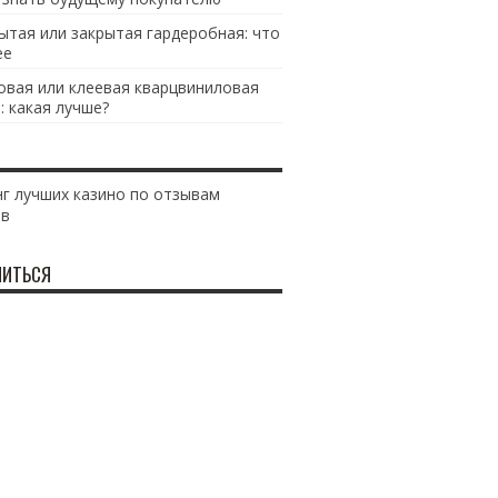
ытая или закрытая гардеробная: что
ее
овая или клеевая кварцвиниловая
: какая лучше?
г лучших казино по отзывам
ов
ИТЬСЯ