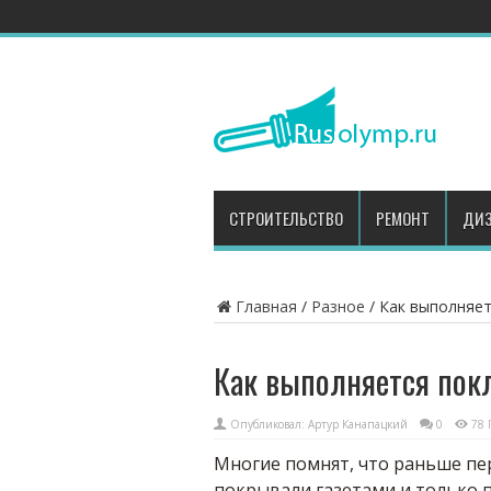
СТРОИТЕЛЬСТВО
РЕМОНТ
ДИЗ
Главная
/
Разное
/
Как выполняет
Как выполняется покл
Опубликовал:
Артур Канапацкий
0
78 
Многие помнят, что раньше пе
покрывали газетами и только п