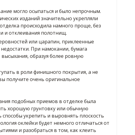
вание могло осыпаться и было непрочным.
ических изданий значительно укрепляли
отделка происходила намного проще, без
и и отклеивания полотнищ.
еровностей или царапин, приклеенные
недостатки. При намокании, бумага
е высыхания, образуя более ровную
упать в роли финишного покрытия, а не
 вы получите очень оригинальное
ания подобных приемов в отделке была
ить хорошую грунтовку или обычную
ь способы укрепить и выровнять плоскость
нология оклейки будет немного отличаться от
тиями и разобраться в том, как клеить