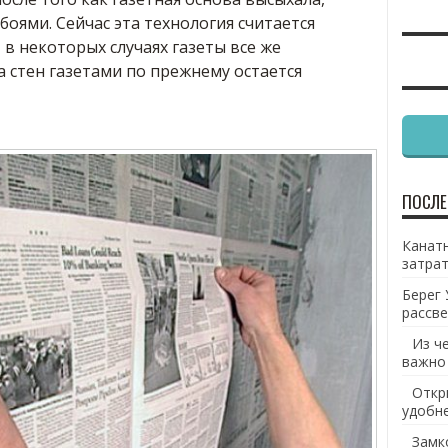
боями. Сейчас эта технология считается
в некоторых случаях газеты все же
а стен газетами по прежнему остается
ПОСЛЕ
Канатн
затрат
Берег 
рассве
Из ч
важно
Откр
удобн
Замк