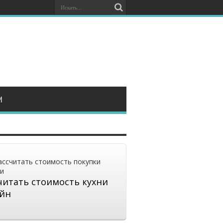
И
читать стоимость кухни
йн