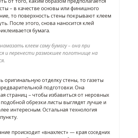
еть от того, каким образом предполагается
сты – в качестве основы или финишного
ание, то поверхность стены покрывают клеем
ь. После этого, снова наносится клей
риклеивается бумага.
амазать клеем саму бумагу – она при
ся и перенести размокшее полотнище на
я.
ть оригинальную отделку стены, то газеты
предварительной подготовки. Она
рая страниц – чтобы избавиться от неровных
е подобной обрезки листы выглядят лучше и
лее интересным. Остальная технология
пункту.
ние происходит «внахлест» — края соседних