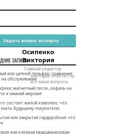
Задать вопрос эксперту
Осипенко
Виктория
ДНИЕ ЗАПИСИ
Главный редактор
ый или цепной тельфер: сравнение
Виктория ответит на
 на обслуживание
все ваши вопросы
Уреки: магнитный песок, кефаль на
те и зимний мерланг
его состоит жилой комплекс: что
 знать будущему покупателю
ытая или закрытая гардеробная: что
ее
овая или клеевая кварцвиниловая