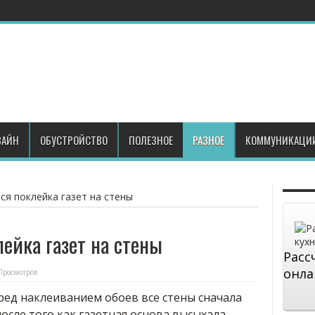
АЙН
ОБУСТРОЙСТВО
ПОЛЕЗНОЕ
РАЗНОЕ
КОММУНИКАЦИ
ся поклейка газет на стены
ейка газет на стены
Расс
онла
Просмотров
ред наклеиванием обоев все стены сначала
осле того как газетная основа высыхала,