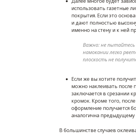
Далее многое будет завис
использовать газетные ли
покрытия. Если это основ
и дают полностью высохнут
именно на стену и к ней п
Важно: не пытайтесь н
намокании легко рвет
плоскость не получитс
Если же вы хотите получи
можно наклеивать после 
заключается в срезании к
кромок. Кроме того, посл
оформление получается бо
аналогична предыдущему 
В большинстве случаев оклеива