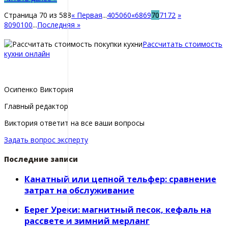
Страница 70 из 588
« Первая
...
40
50
60
«
68
69
70
71
72
»
80
90
100
...
Последняя »
Рассчитать стоимость
кухни онлайн
Осипенко Виктория
Главный редактор
Виктория ответит на все ваши вопросы
Задать вопрос эксперту
Последние записи
Канатный или цепной тельфер: сравнение
затрат на обслуживание
Берег Уреки: магнитный песок, кефаль на
рассвете и зимний мерланг