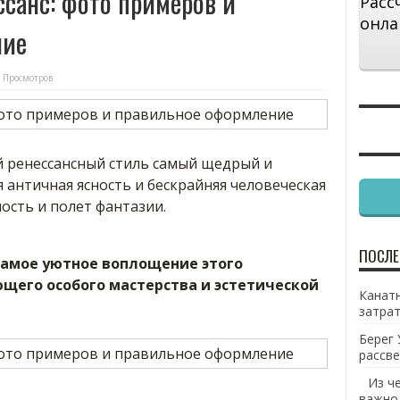
ссанс: фото примеров и
Расс
онла
ние
 Просмотров
й ренессансный стиль самый щедрый и
 античная ясность и бескрайняя человеческая
ость и полет фантазии.
ПОСЛЕ
 самое уютное воплощение этого
щего особого мастерства и эстетической
Канатн
затрат
Берег 
рассве
Из ч
важно