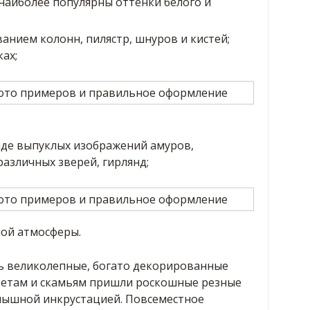
 наиболее популярны оттенки белого и
анием колонн, пилястр, шнуров и кистей;
ах;
иде выпуклых изображений амуров,
различных зверей, гирлянд;
ной атмосферы.
ь великолепные, богато декорированные
уретам и скамьям пришли роскошные резные
 пышной инкрустацией. Повсеместное