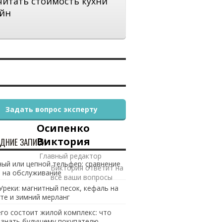
читать стоимость кухни
йн
Задать вопрос эксперту
Осипенко
Виктория
ДНИЕ ЗАПИСИ
Главный редактор
ый или цепной тельфер: сравнение
Виктория ответит на
 на обслуживание
все ваши вопросы
Уреки: магнитный песок, кефаль на
те и зимний мерланг
его состоит жилой комплекс: что
 знать будущему покупателю