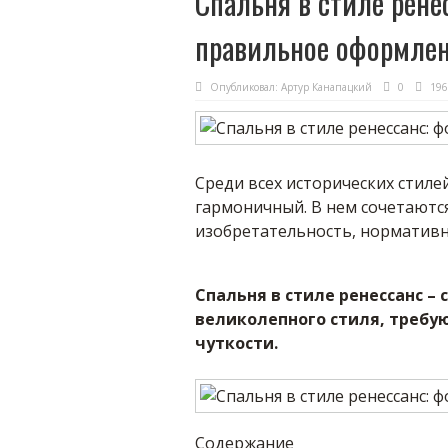
Спальня в стиле рене
правильное оформле
Опубликовал:
Артур Канапацкий
0
196
Среди всех исторических стиле
гармоничный. В нем сочетаются
изобретательность, нормативн
Спальня в стиле ренессанс –
великолепного стиля, требую
чуткости.
Содержание