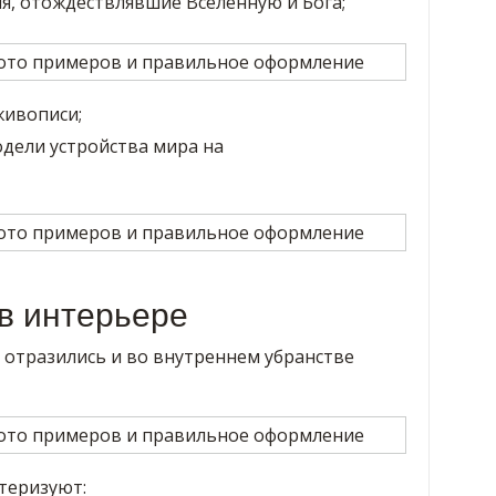
я, отождествлявшие Вселенную и Бога;
живописи;
дели устройства мира на
в интерьере
отразились и во внутреннем убранстве
теризуют: