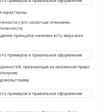
я характерны:
ичности с его «золотым сечением»,
телесности;
дение принципа «человек есть мера всех
 ценностей, признающая за человеком право
ополучие;
удовольствиям;