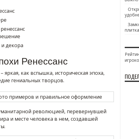
Откр
ессанс
удобн
ере
Замк
 ренессанс
плитка
 решение
 и декора
Рейтин
похи Ренессанс
игрок
– яркая, как вспышка, историческая эпоха,
ПОДЕЛ
едие гениальных творцов.
 гуманитарной революцией, перевернувшей
ира и месте человека в нем, создавшей
ы.