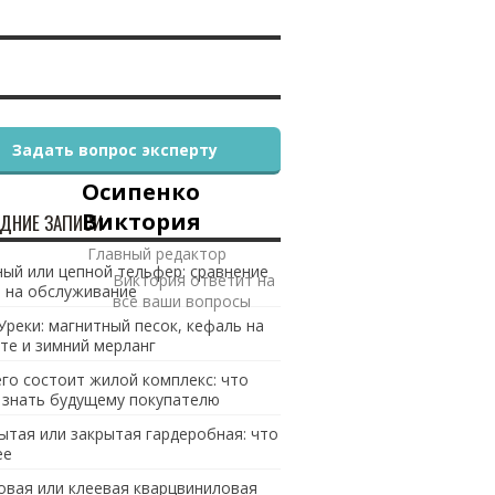
Задать вопрос эксперту
Осипенко
Виктория
ДНИЕ ЗАПИСИ
Главный редактор
ый или цепной тельфер: сравнение
Виктория ответит на
 на обслуживание
все ваши вопросы
Уреки: магнитный песок, кефаль на
те и зимний мерланг
его состоит жилой комплекс: что
 знать будущему покупателю
ытая или закрытая гардеробная: что
ее
овая или клеевая кварцвиниловая