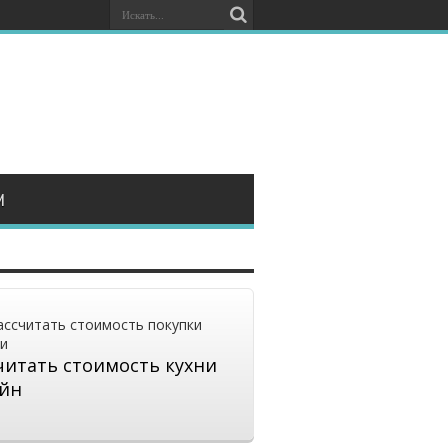
И
читать стоимость кухни
йн