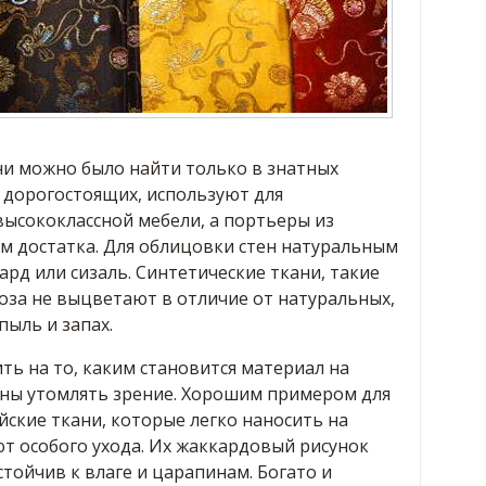
ни можно было найти только в знатных
у дорогостоящих, используют для
высококлассной мебели, а портьеры из
м достатка. Для облицовки стен натуральным
ард или сизаль. Синтетические ткани, такие
коза не выцветают в отличие от натуральных,
ыль и запах.
ь на то, каким становится материал на
лжны утомлять зрение. Хорошим примером для
ские ткани, которые легко наносить на
уют особого ухода. Их жаккардовый рисунок
тойчив к влаге и царапинам. Богато и