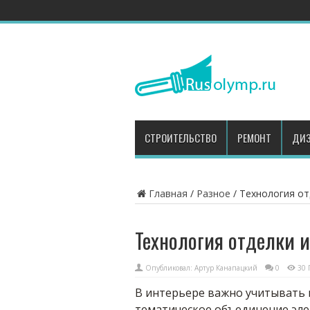
СТРОИТЕЛЬСТВО
РЕМОНТ
ДИЗ
Главная
/
Разное
/
Технология от
Технология отделки и
Опубликовал:
Артур Канапацкий
0
30 
В интерьере важно учитывать
тематическое объединение эле