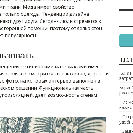
ми ткани. Мода имеет свойство
не только одежды. Тенденции дизайна
яют друг друга. Сегодня люди стремятся к
осторонней помощи, поэтому отделка стен
т популярность.
льзовать
ПОСЛЕ
мещения нетипичными материалами имеет
Канатн
ия стиля это смотрится эксклюзивно, дорого и
затрат
во фото, на которых интерьер выполнен в
еском решении. Функциональная часть
Берег 
рассве
укоизоляцией, дает возможность стенам
Из ч
важно
Откр
удобн
Замк