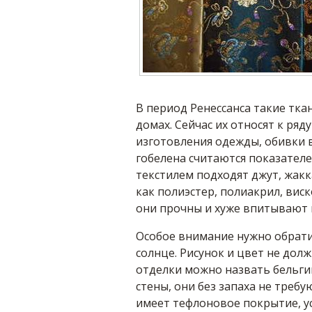
В период Ренессанса такие тка
домах. Сейчас их относят к ряд
изготовления одежды, обивки 
гобелена считаются показателе
текстилем подходят джут, жакк
как полиэстер, полиакрил, вис
они прочны и хуже впитывают п
Особое внимание нужно обратит
солнце. Рисунок и цвет не до
отделки можно назвать бельгий
стены, они без запаха не треб
имеет тефлоновое покрытие, ус