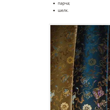
парча;
шелк.