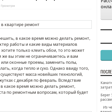
Расс
онла
 Просмотров
решить, в какое время можно делать ремонт,
актер работы и какие виды материалов
 хотите только клеить обои, то это может
и же вы этим не ограничиваетесь и вам
или оконные проемы, заменить полы,
лать, когда тепло и сухо. Однако ввиду того,
ПОСЛЕ
е, существуют масса новейших технологий,
утках с декабря по февраль. Вследствие
Канатн
 в какое время можно делать ремонт,
затрат
ста по ремонтным вопросам, который будет
Берег 
рассве
Из ч
важно