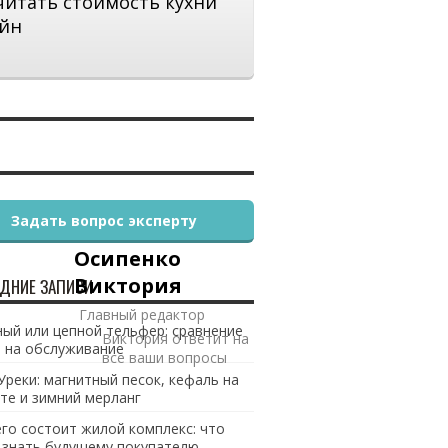
читать стоимость кухни
йн
Задать вопрос эксперту
Осипенко
Виктория
ДНИЕ ЗАПИСИ
Главный редактор
ый или цепной тельфер: сравнение
Виктория ответит на
 на обслуживание
все ваши вопросы
Уреки: магнитный песок, кефаль на
те и зимний мерланг
его состоит жилой комплекс: что
 знать будущему покупателю