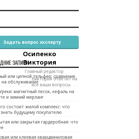
Задать вопрос эксперту
Осипенко
Виктория
ДНИЕ ЗАПИСИ
Главный редактор
ый или цепной тельфер: сравнение
Виктория ответит на
 на обслуживание
все ваши вопросы
Уреки: магнитный песок, кефаль на
те и зимний мерланг
его состоит жилой комплекс: что
 знать будущему покупателю
ытая или закрытая гардеробная: что
ее
овая или клеевая кварцвиниловая