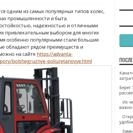
ся одним из самых популярных типов колес,
рах промышленности и быта.
состойкостью, надежностью и отличными
 их привлекательным выбором для многих
емя особенно популярными стали большие
ые обладают рядом преимуществ и
 можно на сайте
https://advanta-
ПОСЛЕ
opory/bolshegruznye-poliuretanovye.html
Канатн
затрат
Берег 
рассве
Из ч
важно
Откр
удобн
Замк