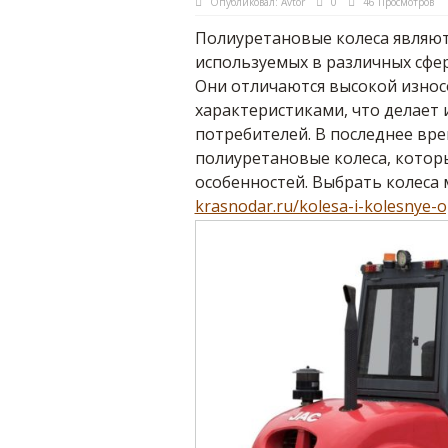
Опубликовал:
Avtor
0
46 Просмотров
Полиуретановые колеса являют
используемых в различных сфе
Они отличаются высокой изно
характеристиками, что делает
потребителей. В последнее вр
полиуретановые колеса, котор
особенностей. Выбрать колеса
krasnodar.ru/kolesa-i-kolesnye-