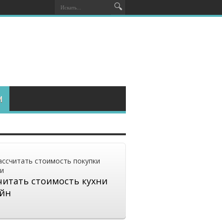
И
читать стоимость кухни
йн