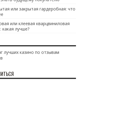
ытая или закрытая гардеробная: что
ее
овая или клеевая кварцвиниловая
: какая лучше?
г лучших казино по отзывам
ов
ИТЬСЯ