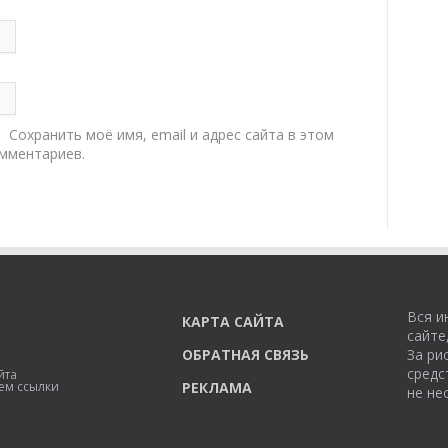
Сохранить моё имя, email и адрес сайта в этом
мментариев.
Вся и
КАРТА САЙТА
сайте
ОБРАТНАЯ СВЯЗЬ
За ри
средс
йта
РЕКЛАМА
ем ссылки
не нес