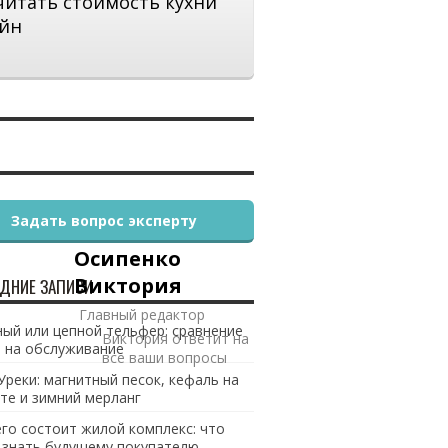
читать стоимость кухни
йн
Задать вопрос эксперту
Осипенко
Виктория
ДНИЕ ЗАПИСИ
Главный редактор
ый или цепной тельфер: сравнение
Виктория ответит на
 на обслуживание
все ваши вопросы
Уреки: магнитный песок, кефаль на
те и зимний мерланг
его состоит жилой комплекс: что
 знать будущему покупателю