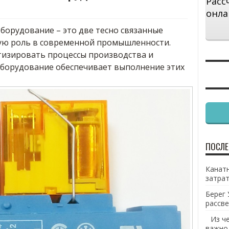
Расс
онла
орудование – это две тесно связанные
ую роль в современной промышленности.
тизировать процессы производства и
борудование обеспечивает выполнение этих
ПОСЛЕ
Канатн
затрат
Берег 
рассве
Из ч
важно