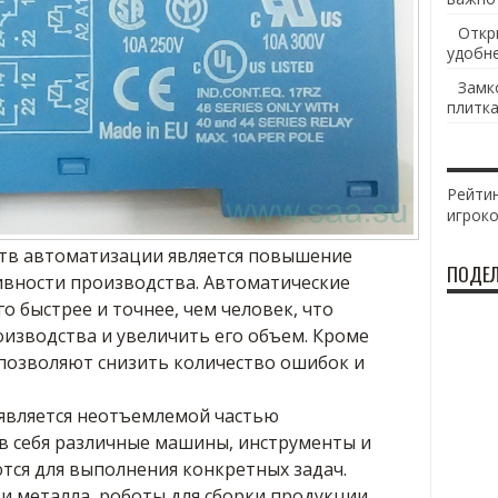
Откр
удобн
Замк
плитка
Рейтин
игрок
тв автоматизации является повышение
ПОДЕЛ
вности производства. Автоматические
о быстрее и точнее, чем человек, что
изводства и увеличить его объем. Кроме
 позволяют снизить количество ошибок и
вляется неотъемлемой частью
в себя различные машины, инструменты и
тся для выполнения конкретных задач.
и металла, роботы для сборки продукции,