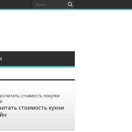
И
читать стоимость кухни
йн