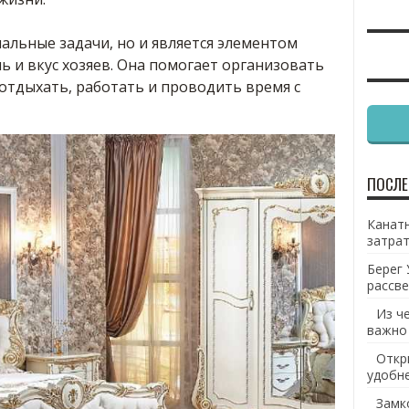
альные задачи, но и является элементом
ь и вкус хозяев. Она помогает организовать
отдыхать, работать и проводить время с
ПОСЛЕ
Канатн
затрат
Берег 
рассве
Из ч
важно
Откр
удобн
Замк