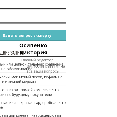
Задать вопрос эксперту
Осипенко
Виктория
ДНИЕ ЗАПИСИ
Главный редактор
ый или цепной тельфер: сравнение
Виктория ответит на
 на обслуживание
все ваши вопросы
Уреки: магнитный песок, кефаль на
те и зимний мерланг
его состоит жилой комплекс: что
 знать будущему покупателю
ытая или закрытая гардеробная: что
ее
овая или клеевая кварцвиниловая