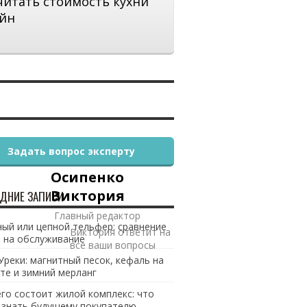
читать стоимость кухни
йн
Задать вопрос эксперту
Осипенко
Виктория
ДНИЕ ЗАПИСИ
Главный редактор
ый или цепной тельфер: сравнение
Виктория ответит на
 на обслуживание
все ваши вопросы
Уреки: магнитный песок, кефаль на
те и зимний мерланг
его состоит жилой комплекс: что
 знать будущему покупателю