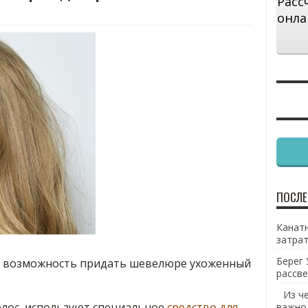
Расс
онла
ПОСЛЕ
Канатн
затрат
Берег 
 – возможность придать шевелюре ухоженный
рассве
Из ч
олос, используют специальное
средство для
важно