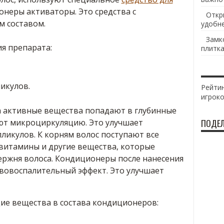
онеры активаторы. Это средства с
Откр
 составом.
удобн
Замк
я препарата:
плитка
икулов.
Рейтин
игрок
 активные вещества попадают в глубинные
ют микроциркуляцию. Это улучшает
ПОДЕЛ
ликулов. К корням волос поступают все
витамины и другие вещества, которые
ержня волоса. Кондиционеры после нанесения
овоспалительный эффект. Это улучшает
ие вещества в состава кондиционеров: