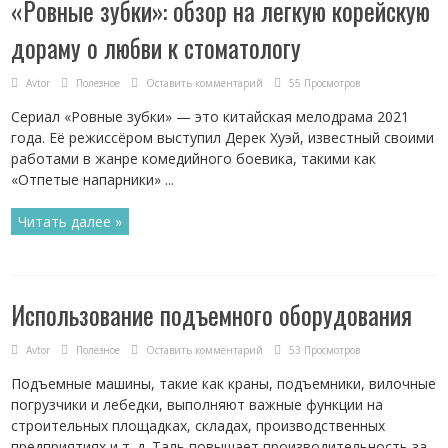
«Ровные зубки»: обзор на легкую корейскую
дораму о любви к стоматологу
Avtor
Полезное
Оставить комментарий
55 Просмотров
Сериал «Ровные зубки» — это китайская мелодрама 2021
года. Её режиссёром выступил Дерек Хуэй, известный своими
работами в жанре комедийного боевика, такими как
«Отпетые напарники» ...
Читать далее »
Использование подъемного оборудования
Avtor
Полезное
Оставить комментарий
53 Просмотров
Подъемные машины, такие как краны, подъемники, вилочные
погрузчики и лебедки, выполняют важные функции на
строительных площадках, складах, производственных
предприятиях и т. д. Таль повышает производительность за