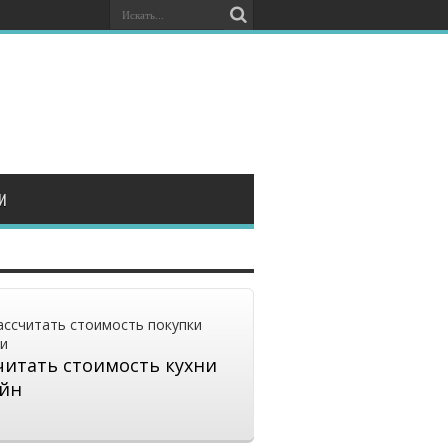
И
читать стоимость кухни
йн