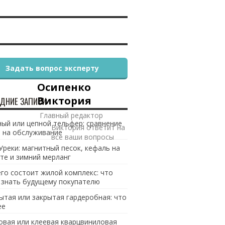
Задать вопрос эксперту
Осипенко
Виктория
ДНИЕ ЗАПИСИ
Главный редактор
ый или цепной тельфер: сравнение
Виктория ответит на
 на обслуживание
все ваши вопросы
Уреки: магнитный песок, кефаль на
те и зимний мерланг
его состоит жилой комплекс: что
 знать будущему покупателю
ытая или закрытая гардеробная: что
ее
овая или клеевая кварцвиниловая