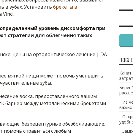
ь в зубах. Установить
брекеты в
Vinci.
 определенный уровень дискомфорта при
ют стратегии для облегчения таких
ПОСЛЕ
Канатн
лее мягкой пищи может помочь уменьшить
затрат
чувствительные зубы.
Берег 
рассве
несение воска, предоставленного вашим
Из ч
ть барьер между металлическими брекетами
важно
Откр
удобн
ивающие: безрецептурные обезболивающие,
ут помочь справиться с любым
Замк