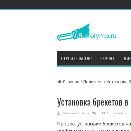
СТРОИТЕЛЬСТВО
РЕМОНТ
ДИЗ
Главная
/
Полезное
/
Установка б
Установка брекетов в 
Опубликовал:
Avtor
0
29 Просмотров
Процесс установки брекетов ч
проблемами, одним из распрос