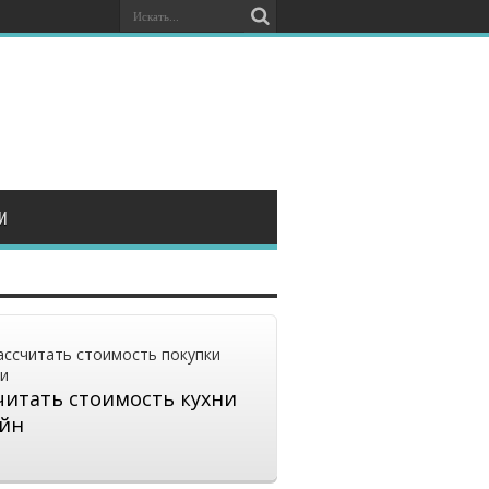
И
читать стоимость кухни
йн