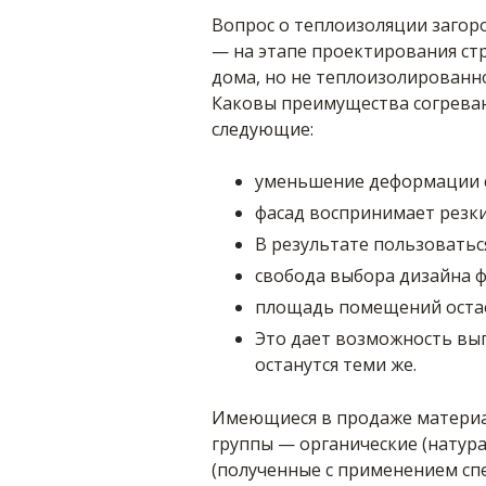
Вопрос о теплоизоляции загоро
— на этапе проектирования ст
дома, но не теплоизолированно
Каковы преимущества согрева
следующие:
уменьшение деформации с
фасад воспринимает резки
В результате пользоватьс
свобода выбора дизайна ф
площадь помещений остае
Это дает возможность вып
останутся теми же.
Имеющиеся в продаже материа
группы — органические (натур
(полученные с применением сп