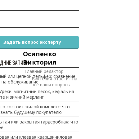
Задать вопрос эксперту
Осипенко
Виктория
ДНИЕ ЗАПИСИ
Главный редактор
ый или цепной тельфер: сравнение
Виктория ответит на
 на обслуживание
все ваши вопросы
Уреки: магнитный песок, кефаль на
те и зимний мерланг
его состоит жилой комплекс: что
 знать будущему покупателю
ытая или закрытая гардеробная: что
ее
овая или клеевая кварцвиниловая