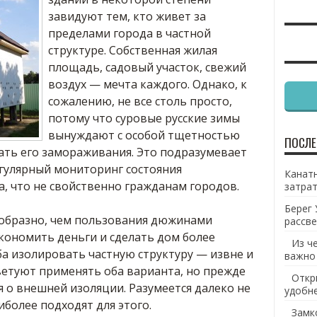
завидуют тем, кто живет за
пределами города в частной
структуре.
Собственная жилая
площадь, садовый участок, свежий
воздух — мечта каждого. Однако, к
сожалению, не все столь просто,
потому что суровые русские зимы
вынуждают с особой тщетностью
ПОСЛЕ
ать его замораживания. Это подразумевает
гулярный мониторинг состояния
Канатн
, что не свойственно гражданам городов.
затрат
Берег 
образно, чем пользования дюжинами
рассве
кономить деньги и сделать дом более
Из ч
а изолировать частную структуру — извне и
важно
ветуют применять оба варианта, но прежде
Откр
 о внешней изоляции. Разумеется далеко не
удобн
иболее подходят для этого.
Замк