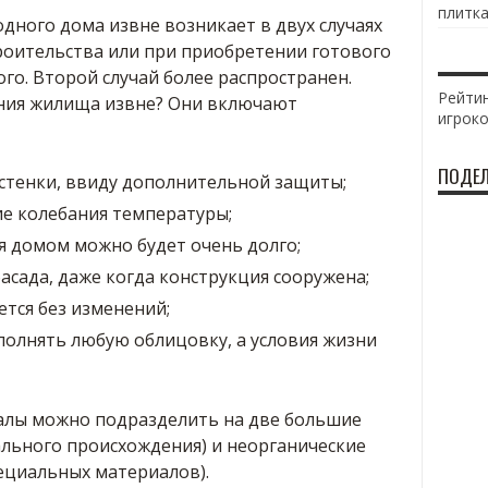
плитка
дного дома извне возникает в двух случаях
роительства или при приобретении готового
го. Второй случай более распространен.
Рейтин
ния жилища извне? Они включают
игрок
ПОДЕЛ
тенки, ввиду дополнительной защиты;
е колебания температуры;
я домом можно будет очень долго;
асада, даже когда конструкция сооружена;
тся без изменений;
олнять любую облицовку, а условия жизни
лы можно подразделить на две большие
ального происхождения) и неорганические
ециальных материалов).