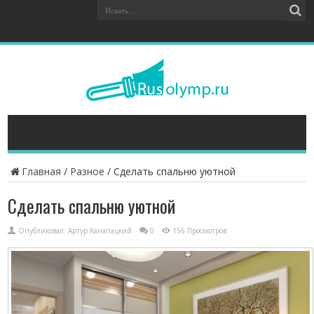
Главная
/
Разное
/
Cделать спальню уютной
Cделать спальню уютной
Опубликовал:
Артур Канапацкий
0
156 Просмотров