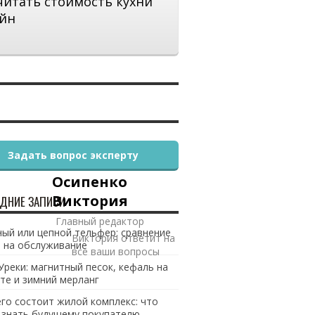
читать стоимость кухни
йн
Задать вопрос эксперту
Осипенко
Виктория
ДНИЕ ЗАПИСИ
Главный редактор
ый или цепной тельфер: сравнение
Виктория ответит на
 на обслуживание
все ваши вопросы
Уреки: магнитный песок, кефаль на
те и зимний мерланг
его состоит жилой комплекс: что
 знать будущему покупателю