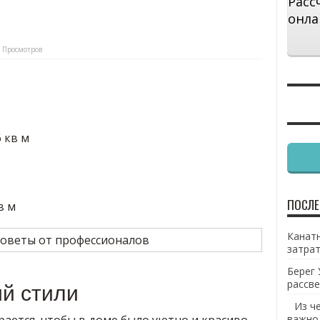
Расс
онла
 Просмотров
 кв м
ПОСЛЕ
в м
Канатн
затрат
Берег 
рассве
й стили
Из ч
важно