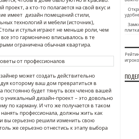
ается, чтобы в доме было уютно и красиво.
 проект, а кто-то полагается на свой вкус и
Откр
ие имеет дизайн помещений стили,
удобн
ных технологий и мебели (источник),
Замк
Столы и стулья играют не меньше роли, чем
плитка
все это гармонично вписывалось в те
рыми ограничена обычная квартира.
Рейтин
игрок
зайнер может создать действительно
ПОДЕЛ
едуя которому ваш дом превратиться в
а постоянно будет тянуть всех членов вашей
что уникальный дизайн-проект – это довольно
му по карману. И что же получается в таком
т нанять профессионала, должны жить как
сли вы серьезно решили изменить свою
толь же серьезно отнестись к этапу выбора