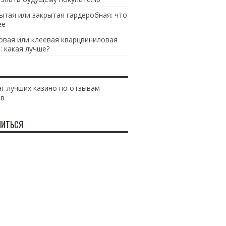
ытая или закрытая гардеробная: что
ее
овая или клеевая кварцвиниловая
: какая лучше?
г лучших казино по отзывам
ов
ИТЬСЯ