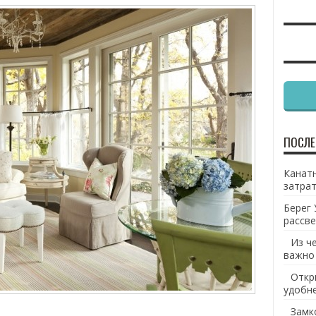
ПОСЛЕ
Канатн
затрат
Берег 
рассве
Из ч
важно
Откр
удобн
Замк