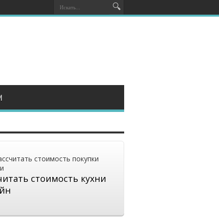
И
читать стоимость кухни
йн