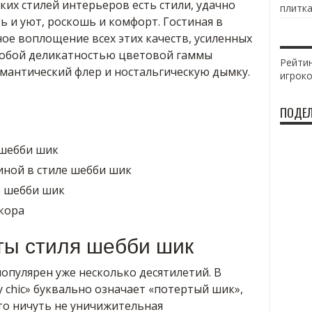
их стилей интерьеров есть стили, удачно
плитка
ь и уют, роскошь и комфорт. Гостиная в
ое воплощение всех этих качеств, усиленных
собой деликатностью цветовой гаммы
Рейтин
мантический флер и ностальгическую дымку.
игрок
ПОДЕЛ
 шебби шик
иной в стиле шебби шик
е шебби шик
кора
ты стиля шебби шик
популярен уже несколько десятилетий. В
y chic» буквально означает «потертый шик»,
то ничуть не уничижительная