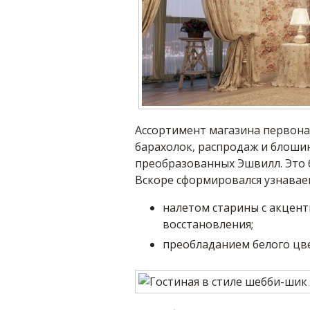
Ассортимент магазина первона
барахолок, распродаж и блоши
преобразованных Эшвилл. Это б
Вскоре сформировался узнавае
налетом старины с акцен
восстановления;
преобладанием белого цве