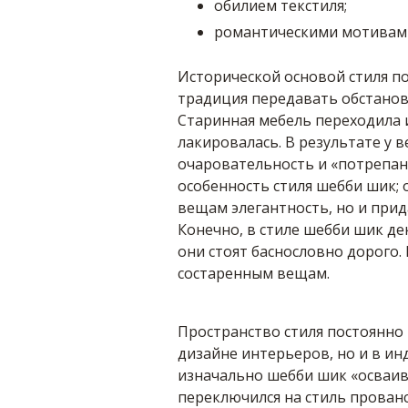
обилием текстиля;
романтическими мотивами 
Исторической основой стиля по
традиция передавать обстанов
Старинная мебель переходила и
лакировалась. В результате у 
очаровательность и «потрепанн
особенность стиля шебби шик;
вещам элегантность, но и прид
Конечно, в стиле шебби шик д
они стоят баснословно дорого. 
состаренным вещам.
Пространство стиля постоянно 
дизайне интерьеров, но и в инд
изначально шебби шик «осваива
переключился на стиль прованс