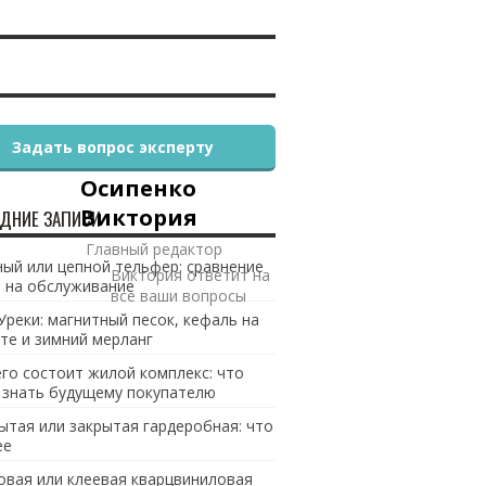
Задать вопрос эксперту
Осипенко
Виктория
ДНИЕ ЗАПИСИ
Главный редактор
ый или цепной тельфер: сравнение
Виктория ответит на
 на обслуживание
все ваши вопросы
Уреки: магнитный песок, кефаль на
те и зимний мерланг
его состоит жилой комплекс: что
 знать будущему покупателю
ытая или закрытая гардеробная: что
ее
овая или клеевая кварцвиниловая