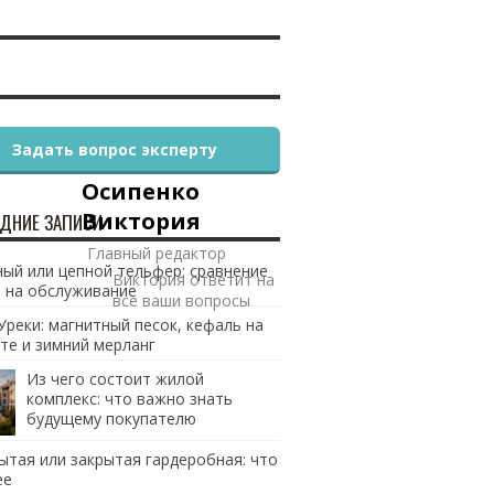
Задать вопрос эксперту
Осипенко
Виктория
ДНИЕ ЗАПИСИ
Главный редактор
ый или цепной тельфер: сравнение
Виктория ответит на
 на обслуживание
все ваши вопросы
Уреки: магнитный песок, кефаль на
те и зимний мерланг
Из чего состоит жилой
комплекс: что важно знать
будущему покупателю
ытая или закрытая гардеробная: что
ее