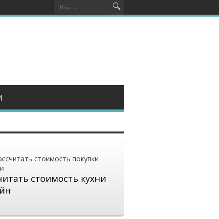
И
читать стоимость кухни
йн