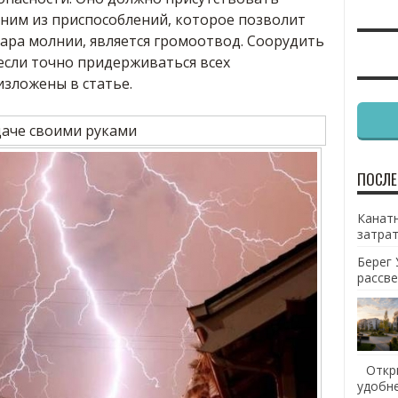
дним из приспособлений, которое позволит
дара молнии, является громоотвод. Соорудить
 если точно придерживаться всех
зложены в статье.
ПОСЛЕ
Канатн
затрат
Берег 
рассве
Откр
удобн