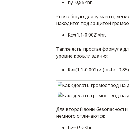
hy=0,85×hг.
Зная общую длину мачты, легко
находится под защитой громоо
Rс=(1,1-0,002)×hг.
Также есть простая формула д
уровне кровли здания:
Rз=(1,1-0,002) × (hг-hc÷0,85)
Для второй зоны безопасност
немного отличаются:
hy=0,92×hг;