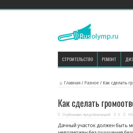
СТРОИТЕЛЬСТВО
РЕМОНТ
ДИЗ
Главная
/
Разное
/
Как сделать г
Как сделать громоотв
Опубликовал:
Артур Канапацкий
0
155
Дачный участок должен быть м
невозможен без ощущения безо