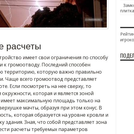
Замк
плитка
Рейтин
игрок
е расчеты
ПОДЕЛ
тройство имеет свои ограничения по способу
 и к громоотводу. Последний способен
ю территорию, которую важно правильно
и. Чаще всего громоотвод представляет
те. Если посмотреть на нее сверху, то
окружности, которая и является зоной
 имеет максимальную площадь только на
верхушке мачты, образуя при этом конус. В
ость, которая образуется на уровне кровли и
 здания. Зная, что собой представляет зона
ести расчеты требуемых параметров