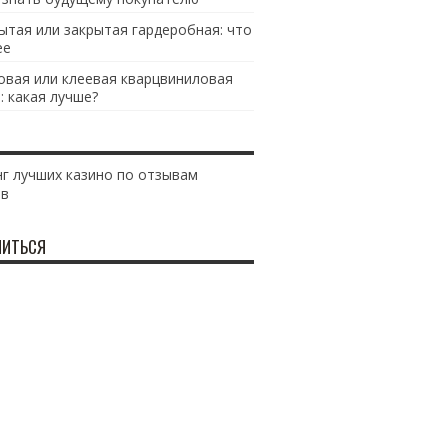
ытая или закрытая гардеробная: что
ее
овая или клеевая кварцвиниловая
: какая лучше?
г лучших казино по отзывам
ов
ИТЬСЯ