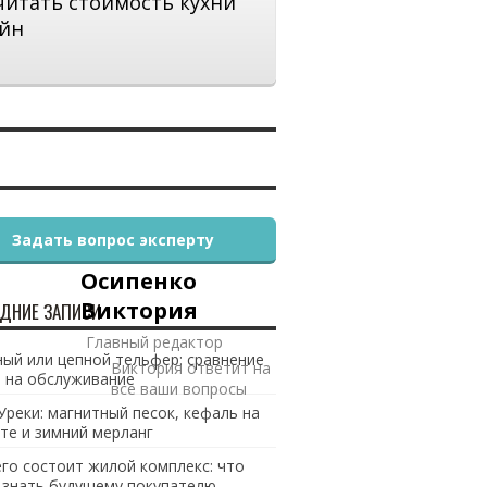
читать стоимость кухни
йн
Задать вопрос эксперту
Осипенко
Виктория
ДНИЕ ЗАПИСИ
Главный редактор
ый или цепной тельфер: сравнение
Виктория ответит на
 на обслуживание
все ваши вопросы
Уреки: магнитный песок, кефаль на
те и зимний мерланг
его состоит жилой комплекс: что
 знать будущему покупателю