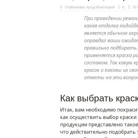
Опубликовал:
Артур Канапацкий
0
26 
При проведении ремон
какая отделка подойд
является обычное ок
оправдал ваши ожидан
правильно подбирать.
применяется краска р
составом. Так какую к
красок и каковы их с
ответы на эти вопро
Как выбрать крас
Итак, вам необходимо покрасит
как осуществить выбор краски 
продукции представлено такое
что действительно подобрать т