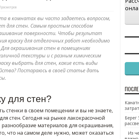
Расс
онла
Просмотров
та в комнатах вы часто задаетесь вопросом,
ет для стен. Самым простым способом
рашивание поверхности. Чтобы результат
ия краску для отделочных работ необходимо
 Для окрашивания стен в помещениях
азличной текстуры и с разным химическим
раску выбрать для стен, какие есть виды
войства? Постараюсь в своей статье дать
сы.
ПОСЛЕ
ку для стен?
Канатн
затрат
ь стенки в своем помещении и вы не знаете,
для стен. Сегодня на рынке лакокрасочной
Берег 
рассве
 разнообразие материалов для окрашивания,
о, что на самом деле нужно, может оказаться
Из ч
важно