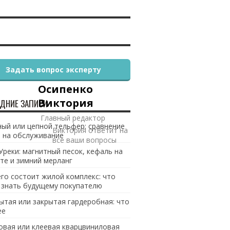
Задать вопрос эксперту
Осипенко
Виктория
ДНИЕ ЗАПИСИ
Главный редактор
ый или цепной тельфер: сравнение
Виктория ответит на
 на обслуживание
все ваши вопросы
Уреки: магнитный песок, кефаль на
те и зимний мерланг
его состоит жилой комплекс: что
 знать будущему покупателю
ытая или закрытая гардеробная: что
ее
овая или клеевая кварцвиниловая