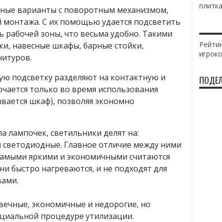
плитка
дные варианты с поворотным механизмом,
 монтажа. С их помощью удается подсветить
ь рабочей зоны, что весьма удобно. Такими
Рейтин
и, навесные шкафы, барные стойки,
игрок
нитуров.
ую подсветку разделяют на контактную и
ПОДЕЛ
ючается только во время использования
ывается шкаф), позволяя экономно
а лампочек, светильники делят на:
 светодиодные. Главное отличие между ними
 Самыми яркими и экономичными считаются
ни быстро нагреваются, и не подходят для
вами.
ечные, экономичные и недорогие, но
ециальной процедуре утилизации.