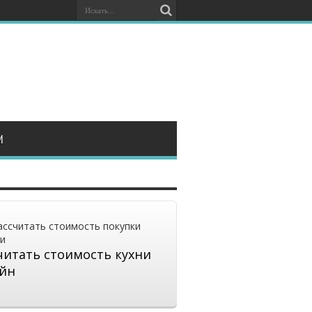
И
читать стоимость кухни
йн