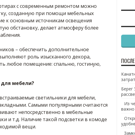
артирах с современным ремонтом можно
тку, созданную при помощи мебельных
ие к основным источникам освещения
тую обстановку, делает атмосферу более
абления.
ьников – обеспечить дополнительное
выполняют роль изысканного декора,
ПОСЛЕ
ть любое помещение: спальню, гостиную,
Канатн
затрат
 для мебели?
Берег 
рассве
встраиваемые светильники для мебели,
Из ч
акладными. Самыми популярными считаются
важно
аивают непосредственно в мебельные
Откр
ки и т.д. Наличие такой подсветки в комоде
удобн
бходимой вещи.
Замк