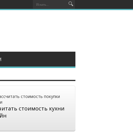
И
читать стоимость кухни
йн