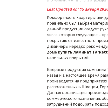
Опубликовал:
Avtor
0
215 Просмотров
Last Updated on: 15 января 202
Комфортность квартиры или до
правильно был выбран материа
данной продукции следует рук
числе которых следующее – пр
покрытию от известного произ
дизайнеры нередко рекомендую
доме
купить ламинат Tarkett
напольных покрытий.
Впервые продукция компании Ta
назад и в настоящее время ра
производятся на предприятиях
расположенных в Швеции, Герм
Данная организация производ
коммерческого назначения, об
затруднений подобрать подхо