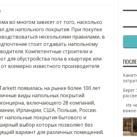
0
ма во многом зависят от того, насколько
л для напольного покрытия.
При покупке
оводствоваться несколькими правилами, в
едпочтение стоит отдавать напольному
водителя. Компетентные строители и
т для обустройства пола в квартире или
ПОСЛЕ
от всемирно известного производителя
Канатн
затрат
rkett появилась на рынке более 100 лет
Берег 
зличные виды напольных покрытий
рассве
 концерна, включающего 28 компаний,
Из ч
ании, Ирландии, США, Польше, России.
важно
ит напольные покрытия бытового и
ширный выбор которых позволяет без
дящий вариант для различных помещений.