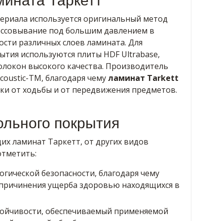
мината Таркетт
ериала используется оригинальный метод
ссовывание под большим давлением в
сти различных слоев ламината. Для
ытия используются плиты HDF Ultrabase,
олокон высокого качества. Производитель
oustic-TM, благодаря чему
ламинат Tarkett
уки от ходьбы и от передвижения предметов.
ольного покрытия
их ламинат Таркетт, от других видов
отметить:
гической безопасности, благодаря чему
 причинения ущерба здоровью находящихся в
тойчивости, обеспечиваемый применяемой