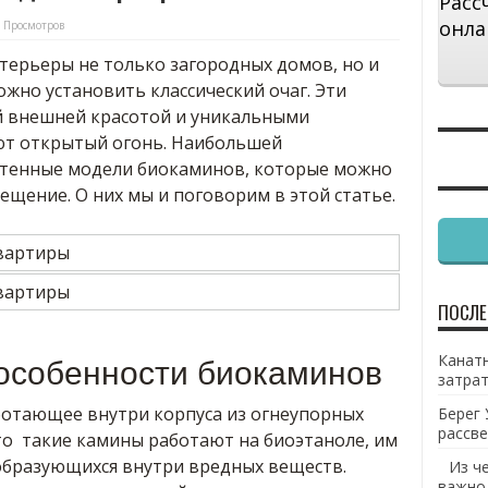
Расс
онла
 Просмотров
терьеры не только загородных домов, но и
ожно установить классический очаг. Эти
й внешней красотой и уникальными
ют открытый огонь. Наибольшей
стенные модели биокаминов, которые можно
щение. О них мы и поговорим в этой статье.
ПОСЛЕ
Канатн
особенности биокаминов
затрат
аботающее внутри корпуса из огнеупорных
Берег 
рассве
то такие камины работают на биоэтаноле, им
образующихся внутри вредных веществ.
Из ч
важно