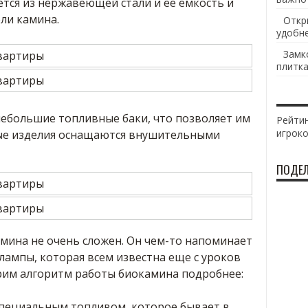
ется из нержавеющей стали и ее емкость и
ли камина.
Откр
удобн
Замк
плитка
ебольшие топливные баки, что позволяет им
Рейтин
игрок
ые изделия оснащаются внушительными
ПОДЕЛ
мина не очень сложен. Он чем-то напоминает
ампы, которая всем известна еще с уроков
трим алгоритм работы биокамина подробнее:
пециальным топливом, которое бывает в