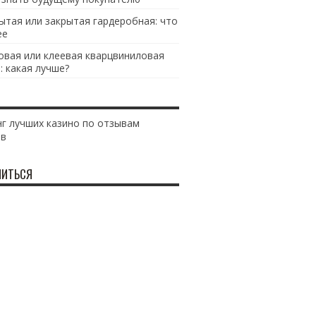
ытая или закрытая гардеробная: что
ее
овая или клеевая кварцвиниловая
: какая лучше?
г лучших казино по отзывам
ов
ИТЬСЯ