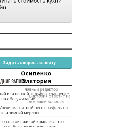
читать стоимость кухни
йн
Задать вопрос эксперту
Осипенко
Виктория
ДНИЕ ЗАПИСИ
Главный редактор
ый или цепной тельфер: сравнение
Виктория ответит на
 на обслуживание
все ваши вопросы
Уреки: магнитный песок, кефаль на
те и зимний мерланг
его состоит жилой комплекс: что
 знать будущему покупателю