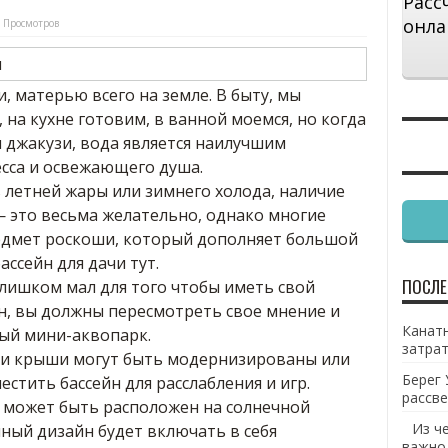
Расс
онла
 Просмотров
, матерью всего на земле. В быту, мы
 на кухне готовим, в ванной моемся, но когда
и джакузи, вода является наилучшим
сса и освежающего душа.
 летней жары или зимнего холода, наличие
— это весьма желательно, однако многие
едмет роскоши, который дополняет большой
ссейн для дачи тут.
ПОСЛЕ
слишком мал для того чтобы иметь свой
н, вы должны пересмотреть свое мнение и
Канатн
ный мини-аквопарк.
затрат
 и крыши могут быть модернизированы или
Берег 
естить бассейн для расслабления и игр.
рассве
н может быть расположен на солнечной
Из ч
нный дизайн будет включать в себя
важно