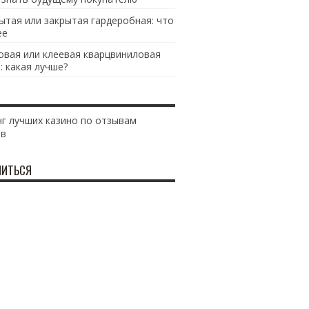
ытая или закрытая гардеробная: что
ее
овая или клеевая кварцвиниловая
: какая лучше?
г лучших казино по отзывам
ов
ИТЬСЯ