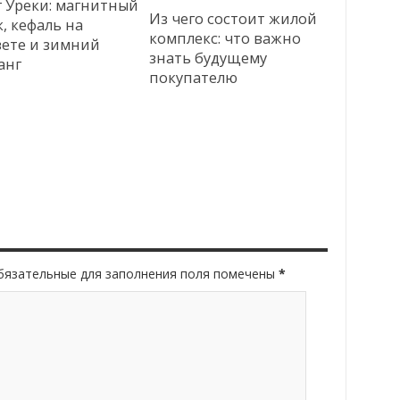
г Уреки: магнитный
Из чего состоит жилой
, кефаль на
комплекс: что важно
вете и зимний
знать будущему
анг
покупателю
Обязательные для заполнения поля помечены
*