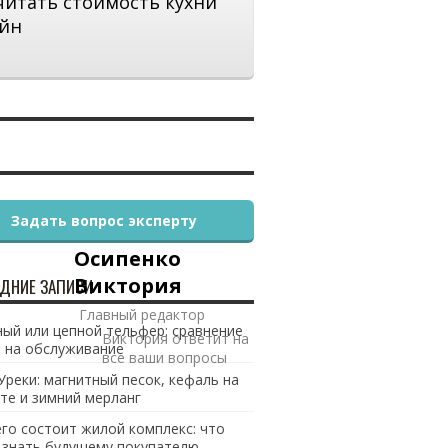
читать стоимость кухни
йн
Задать вопрос эксперту
Осипенко
Виктория
ДНИЕ ЗАПИСИ
Главный редактор
ый или цепной тельфер: сравнение
Виктория ответит на
 на обслуживание
все ваши вопросы
Уреки: магнитный песок, кефаль на
те и зимний мерланг
его состоит жилой комплекс: что
 знать будущему покупателю