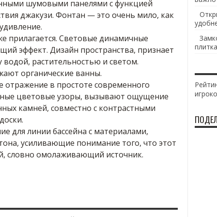
енными шумовыми панелями с функцией
вия джакузи. Фонтан — это очень мило, как
Откр
удобн
удивление.
же прилагается. Световые динамичные
Замк
плитка
щий эффект. Дизайн пространства, признает
 водой, растительностью и светом.
жают органические ванны.
е отражение в простоте современного
Рейтин
игрок
нные цветовые узоры, вызывают ощущение
нных камней, совместно с контрастными
ПОДЕЛ
доски.
е для линии бассейна с материалами,
она, усиливающие понимание того, что этот
й, словно омолаживающий источник.