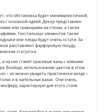
ет, что обстановка будет минималистичной,
зрез с основной идеей. Декор представлен
нами или гравюрами на стенах, а также
афиями. Текстильных элементов также
одушки или пледы будут очень кстати. За
ков расставляют фарфоровую посуду,
ческие статуэтки.
 а на них ставят красивые вазы с живыми
ра. Вообще, использование цветов в этом
но – их можно увидеть практически везде –
столах и в напольных вазах. Они очень
осферу, характерную для этого стиля.
ть стиль бидермейер в интерьере смогут