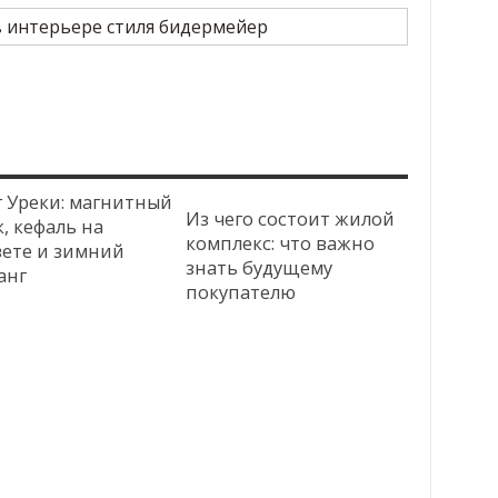
г Уреки: магнитный
Из чего состоит жилой
, кефаль на
комплекс: что важно
вете и зимний
знать будущему
анг
покупателю