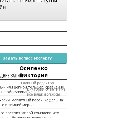
читать стоимость кухни
йн
Задать вопрос эксперту
Осипенко
Виктория
ДНИЕ ЗАПИСИ
Главный редактор
ый или цепной тельфер: сравнение
Виктория ответит на
 на обслуживание
все ваши вопросы
Уреки: магнитный песок, кефаль на
те и зимний мерланг
его состоит жилой комплекс: что
 знать будущему покупателю