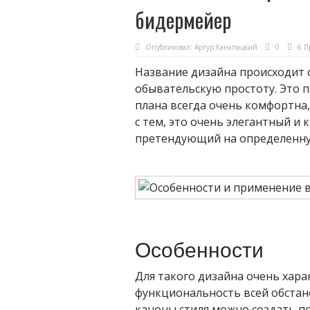
бидермейер
Опубликовал:
Артур Канапацкий
0
6 П
Название дизайна происходит о
обывательскую простоту. Это п
плана всегда очень комфортна,
с тем, это очень элегантный и
претендующий на определенну
Особенности
Для такого дизайна очень хар
функциональность всей обстан
каноны стиля можно создать п