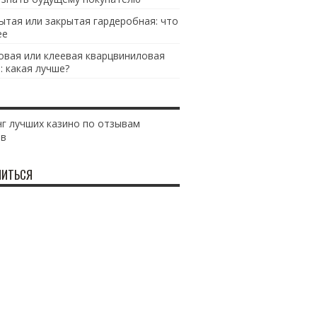
ытая или закрытая гардеробная: что
ее
овая или клеевая кварцвиниловая
: какая лучше?
г лучших казино по отзывам
ов
ИТЬСЯ