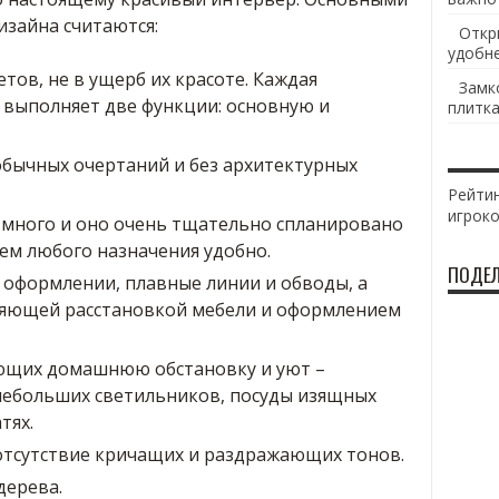
изайна считаются:
Откр
удобн
ов, не в ущерб их красоте. Каждая
Замк
 выполняет две функции: основную и
плитка
обычных очертаний и без архитектурных
Рейтин
игрок
 много и оно очень тщательно спланировано
ем любого назначения удобно.
ПОДЕЛ
в оформлении, плавные линии и обводы, а
ляющей расстановкой мебели и оформлением
ющих домашнюю обстановку и уют –
небольших светильников, посуды изящных
тях.
отсутствие кричащих и раздражающих тонов.
дерева.