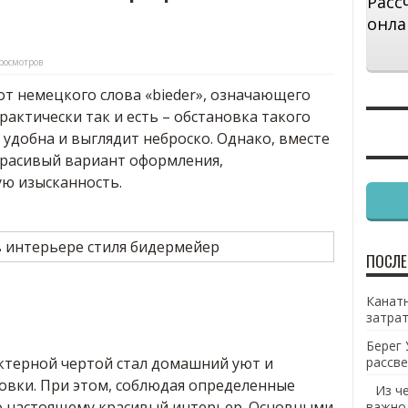
Расс
онла
росмотров
т немецкого слова «bieder», означающего
рактически так и есть – обстановка такого
 удобна и выглядит неброско. Однако, вместе
 красивый вариант оформления,
ю изысканность.
ПОСЛЕ
Канатн
затрат
Берег 
актерной чертой стал домашний уют и
рассве
овки. При этом, соблюдая определенные
Из ч
о настоящему красивый интерьер. Основными
важно