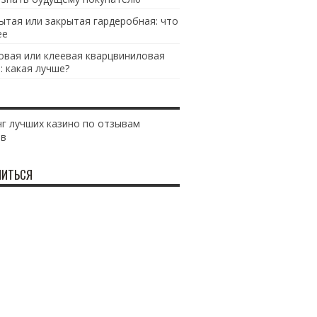
ытая или закрытая гардеробная: что
ее
овая или клеевая кварцвиниловая
: какая лучше?
г лучших казино по отзывам
ов
ИТЬСЯ