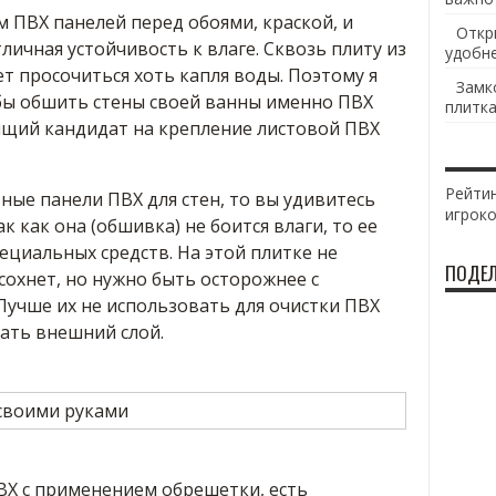
ПВХ панелей перед обоями, краской, и
Откр
личная устойчивость к влаге. Сквозь плиту из
удобн
ет просочиться хоть капля воды. Поэтому я
Замк
обы обшить стены своей ванны именно ПВХ
плитка
дящий кандидат на крепление листовой ПВХ
Рейтин
ные панели ПВХ для стен, то вы удивитесь
игрок
к как она (обшивка) не боится влаги, то ее
циальных средств. На этой плитке не
ПОДЕЛ
 сохнет, но нужно быть осторожнее с
Лучше их не использовать для очистки ПВХ
пать внешний слой.
ВХ с применением обрешетки, есть