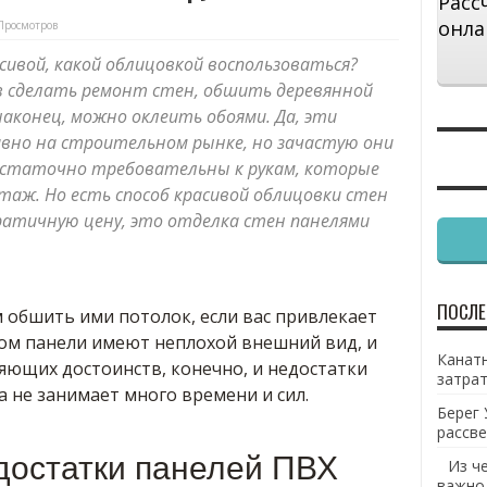
Расс
онла
Просмотров
сивой, какой облицовкой воспользоваться?
в сделать ремонт стен, обшить деревянной
наконец, можно оклеить обоями. Да, эти
давно на строительном рынке, но зачастую они
достаточно требовательны к рукам, которые
аж. Но есть способ красивой облицовки стен
атичную цену, это отделка стен панелями
ПОСЛЕ
 обшить ими потолок, если вас привлекает
ом панели имеют неплохой внешний вид, и
Канатн
яющих достоинств, конечно, и недостатки
затрат
а не занимает много времени и сил.
Берег 
рассве
достатки панелей ПВХ
Из ч
важно