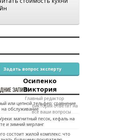
читать стоимость кухни
йн
Задать вопрос эксперту
Осипенко
Виктория
ДНИЕ ЗАПИСИ
Главный редактор
ый или цепной тельфер: сравнение
Виктория ответит на
 на обслуживание
все ваши вопросы
Уреки: магнитный песок, кефаль на
те и зимний мерланг
его состоит жилой комплекс: что
 знать будущему покупателю