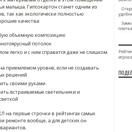
ья малыша. Гипсокартон станет одним из
Откр
в, так как экологически полностью
удобн
орошие качества:
Замк
плитка
юбую объемную композицию
ногоярусный потолок
Рейтин
лом легко и с ним справится даже не слишком
игрок
на приемлемом уровне, если не создавать
ПОДЕЛ
ых решений
ить своими руками
вить встраиваемые светильники и
светкой
Л на первые строчки в рейтингах самых
и ремонте вообще, а для детских он
 вариантов.