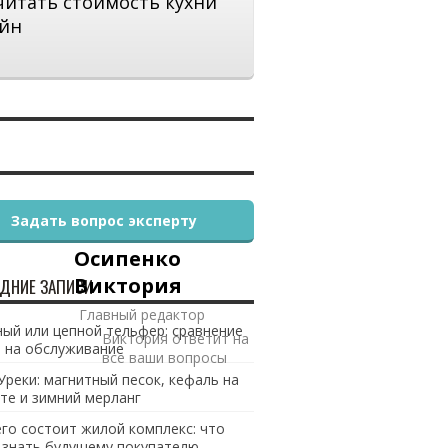
читать стоимость кухни
йн
Задать вопрос эксперту
Осипенко
Виктория
ДНИЕ ЗАПИСИ
Главный редактор
ый или цепной тельфер: сравнение
Виктория ответит на
 на обслуживание
все ваши вопросы
Уреки: магнитный песок, кефаль на
те и зимний мерланг
его состоит жилой комплекс: что
 знать будущему покупателю