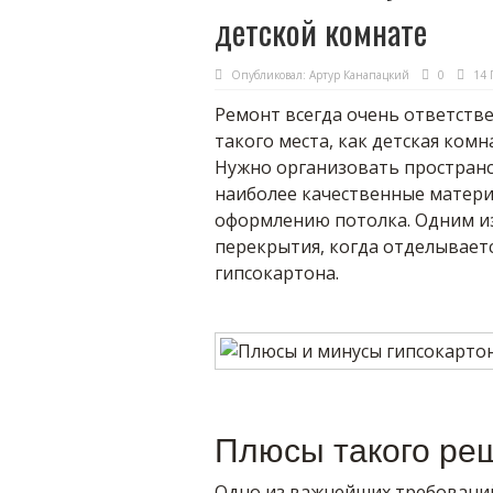
детской комнате
Опубликовал:
Артур Канапацкий
0
14 
Ремонт всегда очень ответстве
такого места, как детская комн
Нужно организовать простран
наиболее качественные матери
оформлению потолка. Одним и
перекрытия, когда отделываетс
гипсокартона.
Плюсы такого ре
Одно из важнейших требовани