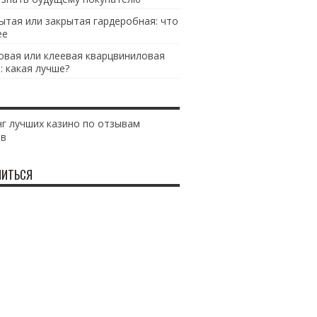
ытая или закрытая гардеробная: что
ее
овая или клеевая кварцвиниловая
: какая лучше?
г лучших казино по отзывам
ов
ИТЬСЯ