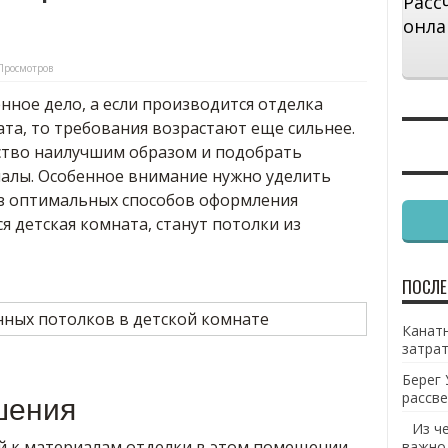
Расс
онла
Просмотров
нное дело, а если производится отделка
ата, то требования возрастают еще сильнее.
ство наилучшим образом и подобрать
алы. Особенное внимание нужно уделить
з оптимальных способов оформления
я детская комната, станут потолки из
ПОСЛЕ
Канатн
затрат
Берег 
рассве
шения
Из ч
й к материалам отделки в этом помещении
важно