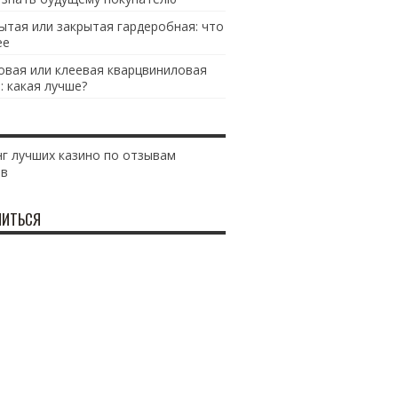
ытая или закрытая гардеробная: что
ее
овая или клеевая кварцвиниловая
: какая лучше?
г лучших казино по отзывам
ов
ИТЬСЯ