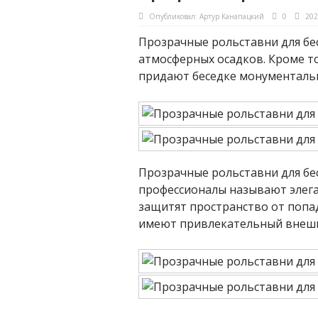
Опубликовал:
Артур Канапацкий
0
202
Прозрачные рольставни для бе
атмосферных осадков. Кроме то
придают беседке монументально
Прозрачные рольставни для бе
профессионалы называют элег
защитят пространство от попада
имеют привлекательный внешн