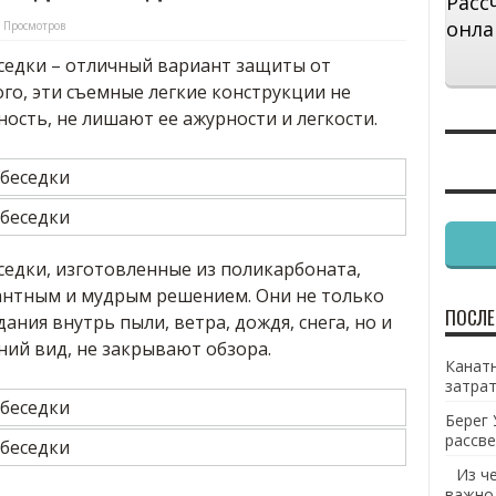
Расс
онла
 Просмотров
седки – отличный вариант защиты от
го, эти съемные легкие конструкции не
сть, не лишают ее ажурности и легкости.
седки, изготовленные из поликарбоната,
антным и мудрым решением. Они не только
ПОСЛЕ
ния внутрь пыли, ветра, дождя, снега, но и
ий вид, не закрывают обзора.
Канатн
затрат
Берег 
рассве
Из ч
важно