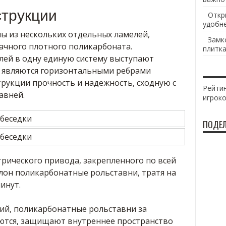
струкции
Откр
удобн
ы из нескольких отдельных ламелей,
Замк
ачного плотного поликарбоната.
плитка
ей в одну единую систему выступают
 являются горизонтальными ребрами
трукции прочность и надежность, сходную с
Рейтин
авней.
игрок
ПОДЕЛ
рического привода, закрепленного по всей
лон поликарбонатные рольставни, тратя на
инут.
ий, поликарбонатные рольставни за
ются, защищают внутреннее пространство