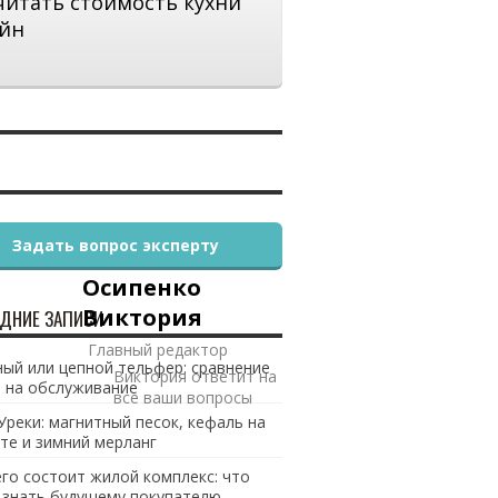
читать стоимость кухни
йн
Задать вопрос эксперту
Осипенко
Виктория
ДНИЕ ЗАПИСИ
Главный редактор
ый или цепной тельфер: сравнение
Виктория ответит на
 на обслуживание
все ваши вопросы
Уреки: магнитный песок, кефаль на
те и зимний мерланг
его состоит жилой комплекс: что
 знать будущему покупателю