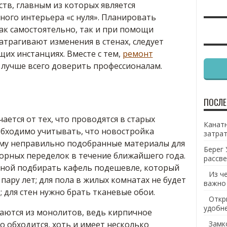
тв, главным из которых является
ого интерьера «с нуля».
Планировать
ак самостоятельно, так и при помощи
затрагивают изменения в стенах, следует
их инстанциях. Вместе с тем,
ремонт
лучше всего доверить профессионалам.
ПОСЛЕ
ается от тех, что проводятся в старых
Канатн
обходимо учитывать, что новостройка
затрат
тому неправильно подобранные материалы для
Берег 
орных переделок в течение ближайшего года.
рассве
нной подбирать кафель подешевле, который
Из ч
пару лет; для пола в жилых комнатах не будет
важно
; для стен нужно брать тканевые обои.
Откр
удобн
аются из монолитов, ведь кирпичное
 обходится, хоть и имеет несколько
Замк