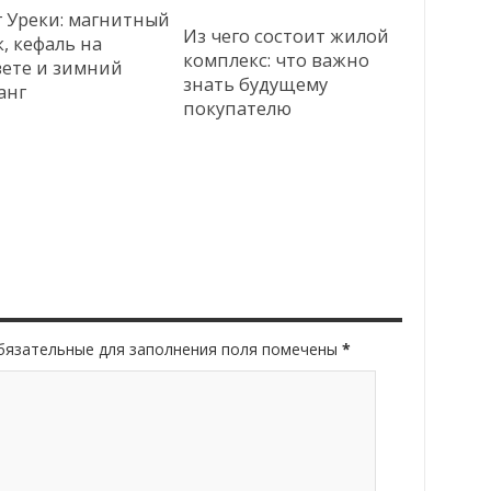
г Уреки: магнитный
Из чего состоит жилой
, кефаль на
комплекс: что важно
вете и зимний
знать будущему
анг
покупателю
Обязательные для заполнения поля помечены
*