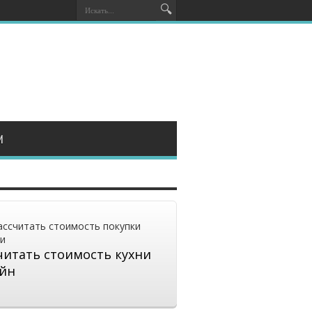
И
читать стоимость кухни
йн