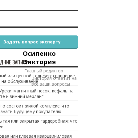
Задать вопрос эксперту
Осипенко
Виктория
ДНИЕ ЗАПИСИ
Главный редактор
ый или цепной тельфер: сравнение
Виктория ответит на
 на обслуживание
все ваши вопросы
Уреки: магнитный песок, кефаль на
те и зимний мерланг
его состоит жилой комплекс: что
 знать будущему покупателю
ытая или закрытая гардеробная: что
ее
овая или клеевая кварцвиниловая