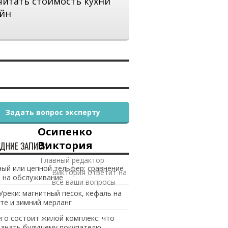
читать стоимость кухни
йн
Задать вопрос эксперту
Осипенко
Виктория
ДНИЕ ЗАПИСИ
Главный редактор
ый или цепной тельфер: сравнение
Виктория ответит на
 на обслуживание
все ваши вопросы
Уреки: магнитный песок, кефаль на
те и зимний мерланг
его состоит жилой комплекс: что
 знать будущему покупателю