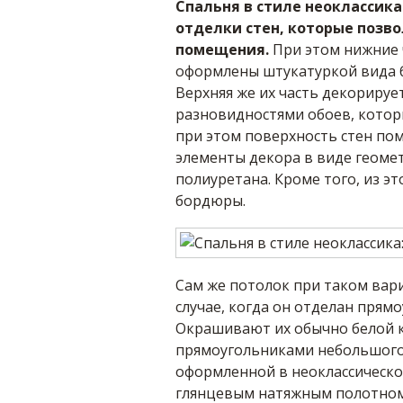
Спальня в стиле неоклассик
отделки стен, которые позв
помещения.
При этом нижние 
оформлены штукатуркой вида б
Верхняя же их часть декориру
разновидностями обоев, котор
при этом поверхность стен по
элементы декора в виде геоме
полиуретана. Кроме того, из э
бордюры.
Сам же потолок при таком вари
случае, когда он отделан пря
Окрашивают их обычно белой к
прямоугольниками небольшого 
оформленной в неоклассическо
глянцевым натяжным полотном,