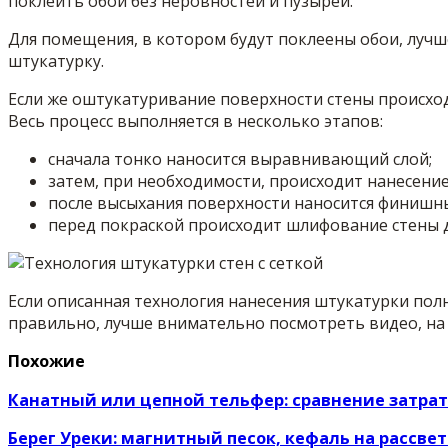
поклеить обои без неровностей и пузырей.
Для помещения, в котором будут поклеены обои, лучш
штукатурку.
Если же оштукатуривание поверхности стены происход
Весь процесс выполняется в несколько этапов:
сначала тонко наносится выравнивающий слой;
затем, при необходимости, происходит нанесение
после высыхания поверхности наносится финишны
перед покраской происходит шлифование стены д
Если описанная технология нанесения штукатурки полн
правильно, лучше внимательно посмотреть видео, на
Похожие
Канатный или цепной тельфер: сравнение затра
Берег Уреки: магнитный песок, кефаль на рассве