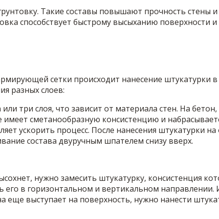
грунтовку. Такие составы повышают прочность стены и
овка способствует быстрому высыханию поверхности и
армирующей сетки происходит нанесение штукатурки в 
ия разных слоев:
или три слоя, что зависит от материала стен. На бетон
е имеет сметанообразную консистенцию и набрасываетс
ляет ускорить процесс. После нанесения штукатурки н
вание состава двуручным шпателем снизу вверх.
высохнет, нужно замесить штукатурку, консистенция ко
зать его в горизонтальном и вертикальном направлении
а еще выступает на поверхность, нужно нанести штукат