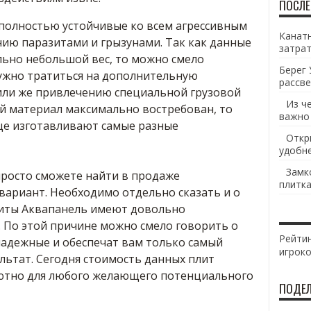
ПОСЛЕ
полностью устойчивые ко всем агрессивным
Канатн
нию паразитами и грызунами. Так как данные
затрат
ьно небольшой вес, то можно смело
Берег 
нужно тратиться на дополнительную
рассве
или же привлечению специальной грузовой
Из ч
ый материал максимально востребован, то
важно
ще изготавливают самые разные
Откр
удобн
Замк
просто сможете найти в продаже
плитка
ариант. Необходимо отдельно сказать и о
литы Аквапанель имеют довольно
. По этой причине можно смело говорить о
Рейтин
надежные и обеспечат вам только самый
игрок
ьтат. Сегодня стоимость данных плит
лютно для любого желающего потенциального
ПОДЕЛ