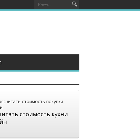
И
читать стоимость кухни
йн