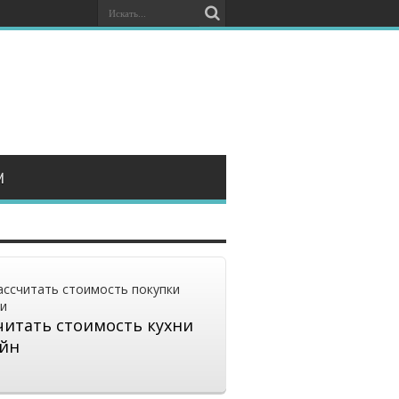
И
читать стоимость кухни
йн