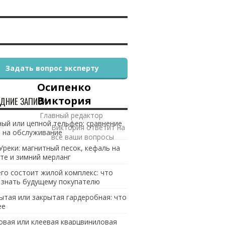
Задать вопрос эксперту
Осипенко
Виктория
ДНИЕ ЗАПИСИ
Главный редактор
ый или цепной тельфер: сравнение
Виктория ответит на
 на обслуживание
все ваши вопросы
Уреки: магнитный песок, кефаль на
те и зимний мерланг
его состоит жилой комплекс: что
 знать будущему покупателю
ытая или закрытая гардеробная: что
ее
овая или клеевая кварцвиниловая