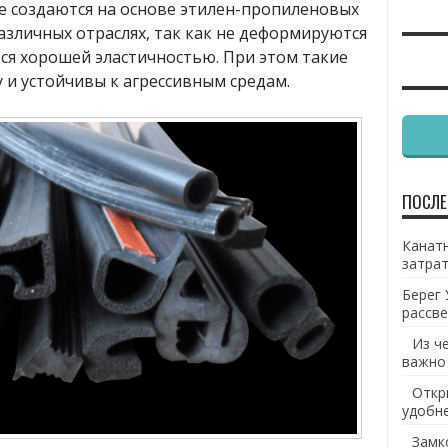
е создаются на основе этилен-пропиленовых
азличных отраслях, так как не деформируются
ся хорошей эластичностью. При этом такие
 и устойчивы к агрессивным средам.
ПОСЛЕ
Канатн
затрат
Берег 
рассве
Из ч
важно
Откр
удобн
Замк