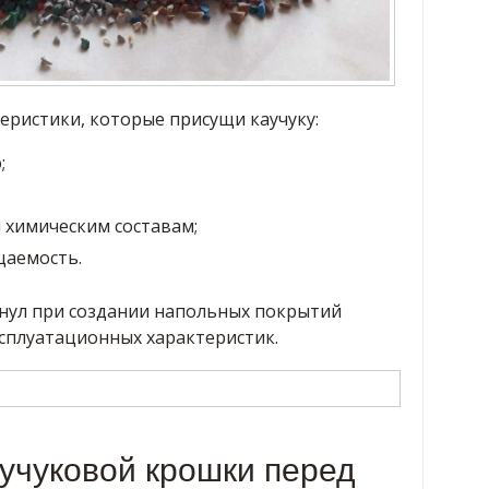
еристики, которые присущи каучуку:
;
 химическим составам;
цаемость.
нул при создании напольных покрытий
сплуатационных характеристик.
учуковой крошки перед