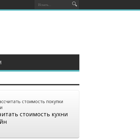
И
читать стоимость кухни
йн