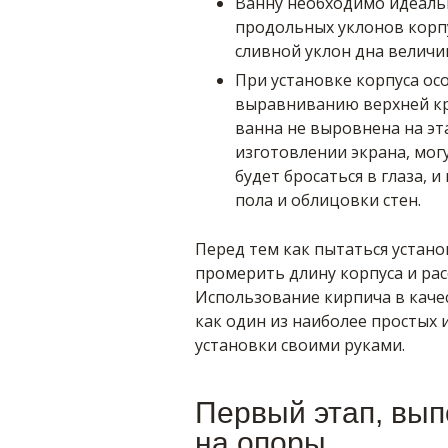
Ванну необходимо идеальн
продольных уклонов корпу
сливной уклон дна величин
При установке корпуса ос
выравниванию верхней кр
ванна не выровнена на эт
изготовлении экрана, мог
будет бросаться в глаза, 
пола и облицовки стен.
Перед тем как пытаться устан
промерить длину корпуса и ра
Использование кирпича в каче
как один из наиболее простых 
установки своими руками.
Первый этап, вып
на опоры