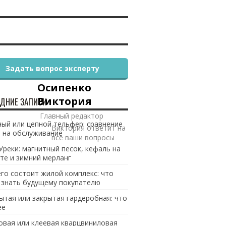
Задать вопрос эксперту
Осипенко
Виктория
ДНИЕ ЗАПИСИ
Главный редактор
ый или цепной тельфер: сравнение
Виктория ответит на
 на обслуживание
все ваши вопросы
Уреки: магнитный песок, кефаль на
те и зимний мерланг
его состоит жилой комплекс: что
 знать будущему покупателю
ытая или закрытая гардеробная: что
ее
овая или клеевая кварцвиниловая