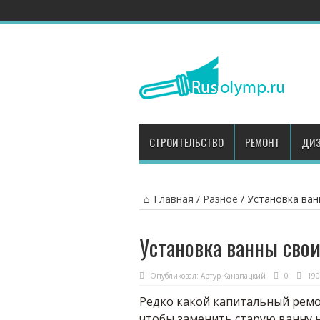
СТРОИТЕЛЬСТВО
РЕМОНТ
ДИЗ
Главная
/
Разное
/
Установка ван
Установка ванны сво
Опубликовал:
Артур Канапацкий
0
190
Редко какой капитальный ремо
чтобы заменить старую ванну 