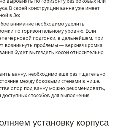
о выровнять по горизонту без боковых или
са. В своей конструкции ванна уже имеет
ой в 3о;
обое внимание необходимо уделить
омки по горизонтальному уровню. Если
апе черновой подгонки, в дальнейшем, при
ут возникнуть проблемы — верхняя кромка
и ванна будет выглядеть косой относительно
овить ванну, необходимо еще раз тщательно
сстояние между боковыми стенами в нише.
стве опор под ванну можно рекомендовать,
и доступных способов для выполнения
олняем установку корпуса