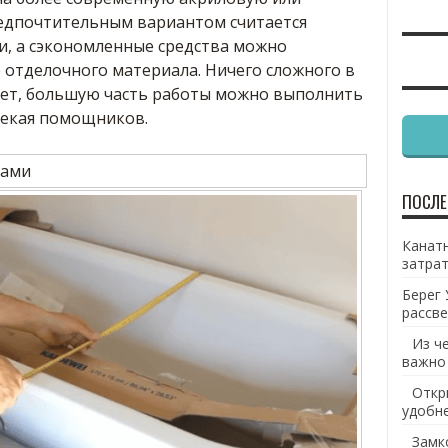
едпочтительным вариантом считается
и, а сэкономленные средства можно
 отделочного материала. Ничего сложного в
 нет, большую часть работы можно выполнить
лекая помощников.
ПОСЛЕ
Канатн
затрат
Берег 
рассве
Из ч
важно
Откр
удобн
Замк