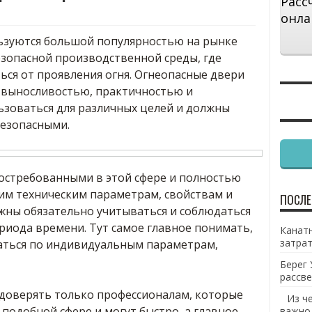
Расс
онла
зуются большой популярностью на рынке
езопасной производственной среды, где
ься от проявления огня. Огнеопасные двери
 выносливостью, практичностью и
ьзоваться для различных целей и должны
езопасными.
остребованными в этой сфере и полностью
им техническим параметрам, свойствам и
ПОСЛЕ
жны обязательно учитываться и соблюдаться
риода времени. Тут самое главное понимать,
Канатн
затрат
ваться по индивидуальным параметрам,
Берег 
рассве
 доверять только профессионалам, которые
Из ч
подобной сфере и могут быстро, а главное
важно