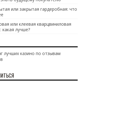
ытая или закрытая гардеробная: что
ее
овая или клеевая кварцвиниловая
: какая лучше?
г лучших казино по отзывам
ов
ИТЬСЯ