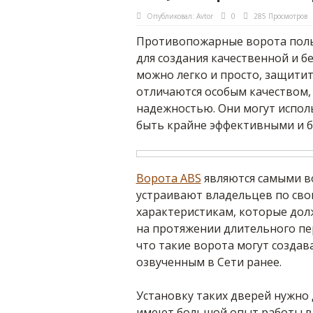
Опубликовал:
Avtor
0
285 Просмотров
Противопожарные ворота поль
для создания качественной и б
можно легко и просто, защитит
отличаются особым качеством,
надежностью. Они могут испол
быть крайне эффективными и б
Ворота ABS
являются самыми в
устраивают владельцев по сво
характеристикам, которые дол
на протяжении длительного пе
что такие ворота могут созда
озвученным в Сети ранее.
Установку таких дверей нужно
имеют большой опыт работы в 