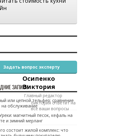
читать стоимость кухни
йн
Задать вопрос эксперту
Осипенко
Виктория
ДНИЕ ЗАПИСИ
Главный редактор
ый или цепной тельфер: сравнение
Виктория ответит на
 на обслуживание
все ваши вопросы
Уреки: магнитный песок, кефаль на
те и зимний мерланг
его состоит жилой комплекс: что
 знать будущему покупателю