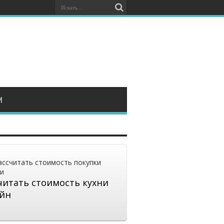
И
читать стоимость кухни
йн