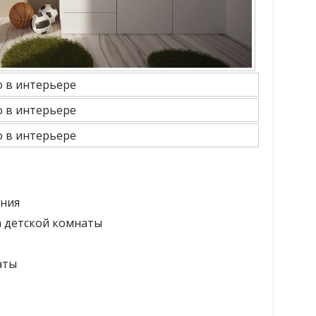
ния
а детской комнаты
аты