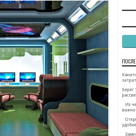
ПОСЛЕ
Канатн
затрат
Берег 
рассве
Из ч
важно
Откр
удобн
Замк