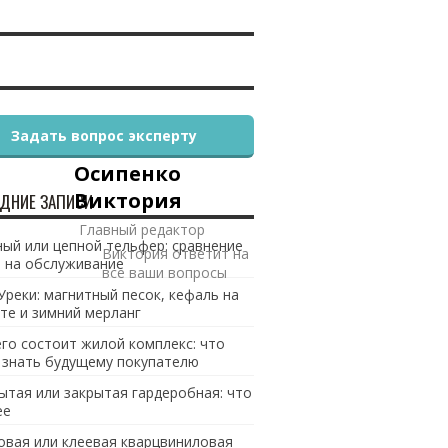
Задать вопрос эксперту
Осипенко
Виктория
ДНИЕ ЗАПИСИ
Главный редактор
ый или цепной тельфер: сравнение
Виктория ответит на
 на обслуживание
все ваши вопросы
Уреки: магнитный песок, кефаль на
те и зимний мерланг
его состоит жилой комплекс: что
 знать будущему покупателю
ытая или закрытая гардеробная: что
ее
овая или клеевая кварцвиниловая