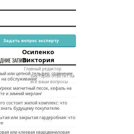
Задать вопрос эксперту
Осипенко
Виктория
ДНИЕ ЗАПИСИ
Главный редактор
ый или цепной тельфер: сравнение
Виктория ответит на
 на обслуживание
все ваши вопросы
Уреки: магнитный песок, кефаль на
те и зимний мерланг
его состоит жилой комплекс: что
 знать будущему покупателю
ытая или закрытая гардеробная: что
ее
овая или клеевая кварцвиниловая