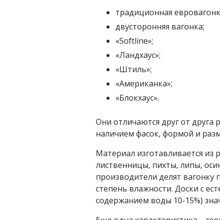
традиционная евровагонк
двусторонняя вагонка;
«Softline»;
«Ландхаус»;
«Штиль»;
«Американка»;
«Блокхаус».
Они отличаются друг от друга 
наличием фасок, формой и раз
Материал изготавливается из ра
лиственницы, пихты, липы, оси
производители делят вагонку п
степень влажности. Доски с ес
содержанием воды 10-15%) зна