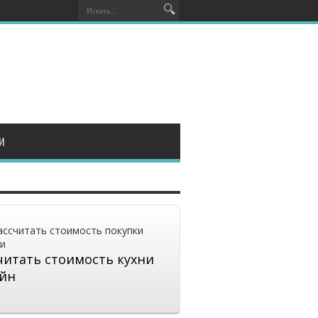
И
читать стоимость кухни
йн