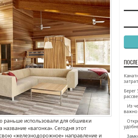
ПОСЛЕ
Канатн
затрат
Берег 
рассве
Из ч
важно
ую раньше использовали для обшивки
Откр
удобн
а название «вагонка».
Сегодня этот
 свою «железнодорожное» направление и
Замк